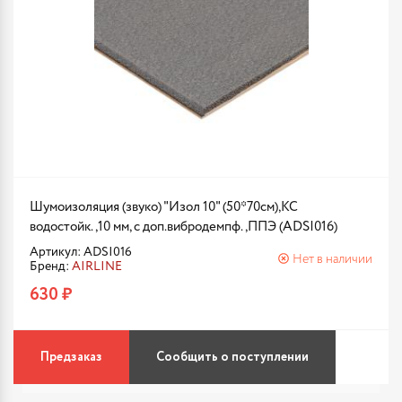
Шумоизоляция (звуко) "Изол 10" (50*70см),КС
водостойк.,10 мм, с доп.вибродемпф.,ППЭ (ADSI016)
Артикул: ADSI016
Нет в наличии
Бренд:
AIRLINE
630 ₽
Предзаказ
Сообщить о поступлении