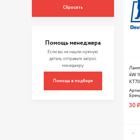
GREAT WALL
HANS PRIES
HELLA
HNG
Помощь менеджера
HONDA
Если вы не нашли нужную
HYUNDAI / KIA
деталь, отправьте запрос
менеджеру
Ламп
KOITO
4W 1
KRAFT
Помощь в подборе
KT70
LADA
Арти
Брен
LECAR
30 
LYNXAUTO
MASUMA
MAZDA
MEGAPOWER