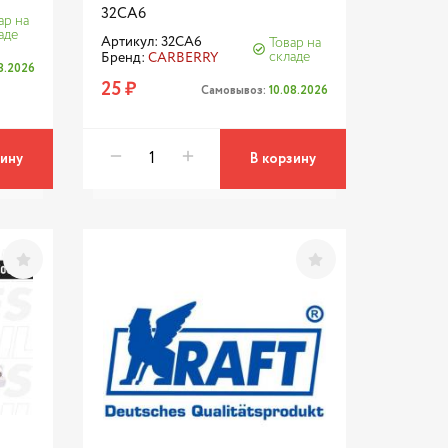
32CA6
ар на
аде
Артикул: 32CA6
Товар на
складе
Бренд:
CARBERRY
08.2026
25 ₽
Самовывоз:
10.08.2026
зину
В корзину