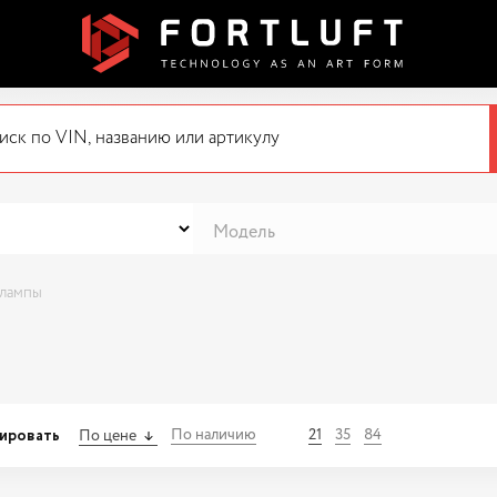
лампы
ировать
По наличию
21
35
84
По цене