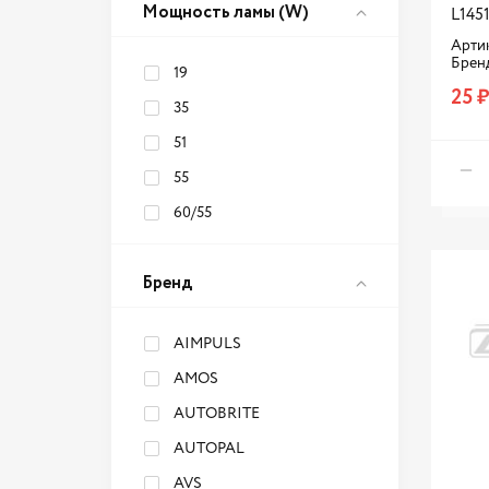
Мощность ламы (W)
R5W
W3x16d
L145
T4W
Артик
Брен
19
W16W
25 ₽
35
W21/5W
51
W21W
55
W3W
60/55
W5W
WY21W
Бренд
WY5W
Н1
AIMPULS
Н11
AMOS
Н2
AUTOBRITE
Н7
AUTOPAL
НВ4/9006
AVS