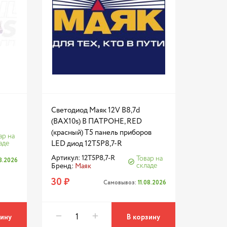
Светодиод Маяк 12V B8,7d
(BAX10s) В ПАТРОНЕ, RED
(красный) Т5 панель приборов
ар на
аде
LED диод 12T5P8,7-R
Артикул: 12T5P8,7-R
Товар на
08.2026
складе
Бренд:
Маяк
30 ₽
Самовывоз:
11.08.2026
зину
В корзину