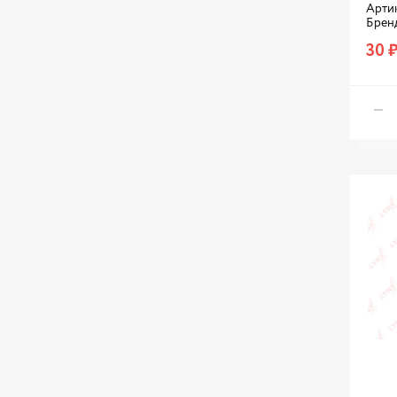
Артик
Брен
RENAULT
30 
REXANT
SAT
SCT
SHO-ME
SKYWAY
STARTVOLT
STELLOX
TATSUMI
TOYOTA
TUNGSRAM
Teslaft
VAG
VALEO