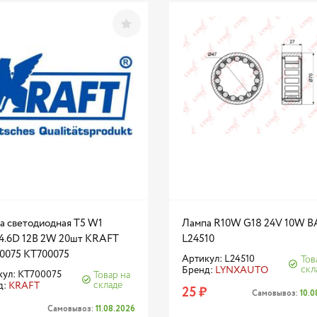
а светодиодная T5 W1
Лампа R10W G18 24V 10W B
.6D 12В 2W 20шт KRAFT
L24510
0075 KT700075
Артикул: L24510
Тов
скл
Бренд:
LYNXAUTO
кул: KT700075
Товар на
складе
д:
KRAFT
25 ₽
Самовывоз:
10.
Самовывоз:
11.08.2026