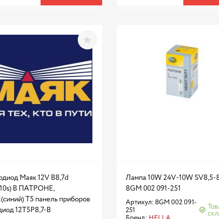
одиод Маяк 12V B8,7d
Лампа 10W 24V-10W SV8,5-
10s) В ПАТРОНЕ,
8GM 002 091-251
(синий) Т5 панель приборов
Артикул: 8GM 002 091-
Тов
диод 12T5P8,7-B
251
скл
Бренд:
HELLA