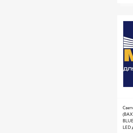
MERCEDES BENZ
MILES
MITSUBISHI
MTF LIGHT
Metaco
NARVA
NEOLUX
NISSAN
NORDBERG
OMEGALIGHT
OSRAM
Свет
PARTS MALL
(BAX
BLUE
PATRON
LED 
PHILIPS