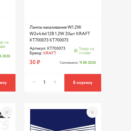
Лампа накаливания W1.2W
W2x4.6d 12В 1.2W 20шт KRAFT
KT700073 KT700073
ар на
аде
Артикул: KT700073
Товар на
складе
Бренд:
KRAFT
08.2026
30 ₽
Самовывоз:
11.08.2026
зину
В корзину