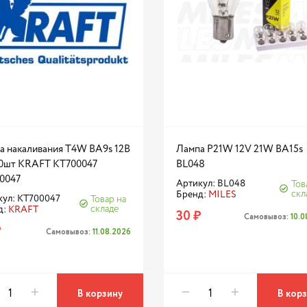
а накаливания T4W BA9s 12В
Лампа P21W 12V 21W BA15s
0шт KRAFT KT700047
BL048
0047
Артикул: BL048
Тов
скл
Бренд:
MILES
кул: KT700047
Товар на
складе
д:
KRAFT
30 ₽
Самовывоз:
10.
₽
Самовывоз:
11.08.2026
В корзину
В кор