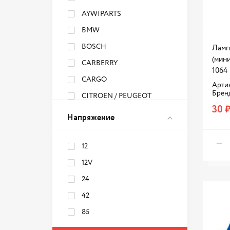
AYWIPARTS
BMW
BOSCH
Ламп
(мини
CARBERRY
1064
CARGO
Артик
Брен
CITROEN / PEUGEOT
30 
ClearLight
Напряжение
DENSO
EUROREPAR
12
FENOX
12V
FORD
24
FORTLUFT
42
GEELY
85
GENERAL MOTORS