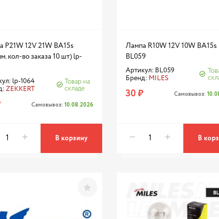
а P21W 12V 21W BA15s
Лампа R10W 12V 10W BA15s
м. кол-во заказа 10 шт) lp-
BL059
Артикул: BL059
Тов
скл
Бренд:
MILES
ул: lp-1064
Товар на
складе
д:
ZEKKERT
30 ₽
Самовывоз:
10.
₽
Самовывоз:
10.08.2026
В корзину
В кор