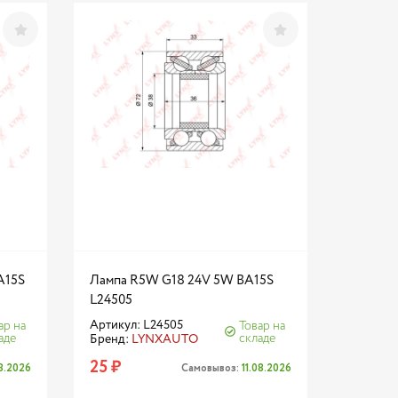
A15S
Лампа R5W G18 24V 5W BA15S
L24505
Артикул: L24505
ар на
Товар на
аде
складе
Бренд:
LYNXAUTO
25 ₽
08.2026
Самовывоз:
11.08.2026