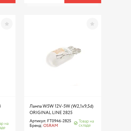
8
Лампа W5W 12V-5W (W2,1x9,5d)
ORIGINAL LINE 2825
Артикул: FT0946-2825
Товар на
ар на
складе
Бренд:
OSRAM
аде