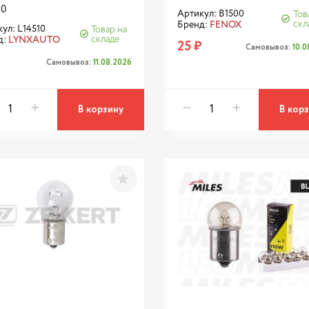
10
Артикул: B1500
Тов
скл
Бренд:
FENOX
ул: L14510
Товар на
складе
д:
LYNXAUTO
25 ₽
Самовывоз:
10.
Самовывоз:
11.08.2026
В корзину
В кор