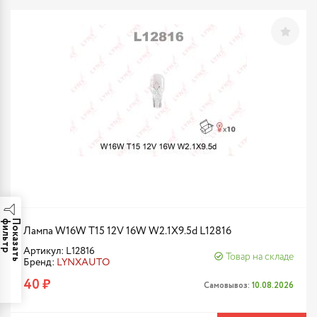
р
П
о
к
а
з
а
т
ь
ф
и
л
ь
т
Лампа W16W T15 12V 16W W2.1X9.5d L12816
Артикул: L12816
Товар на складе
Бренд:
LYNXAUTO
40 ₽
Самовывоз:
10.08.2026