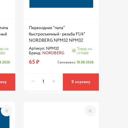
типа
Переходник "папа"
рный
быстросъемный - резьба F1/4"
NORDBERG NPM32 NPM32
Артикул: NPM32
ар на
Товар на
аде
складе
Бренд:
NORDBERG
65 ₽
08.2026
Самовывоз:
10.08.2026
зину
В корзину