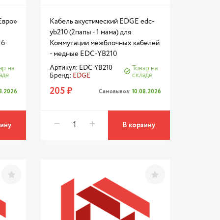
Евро»
Кабель акустический EDGE edc-
yb210 (2папы - 1 мама) для
16-
Коммутации межблочных кабелей
- медные EDC-YB210
Артикул: EDC-YB210
ар на
Товар на
аде
складе
Бренд:
EDGE
205 ₽
08.2026
Самовывоз:
10.08.2026
зину
В корзину