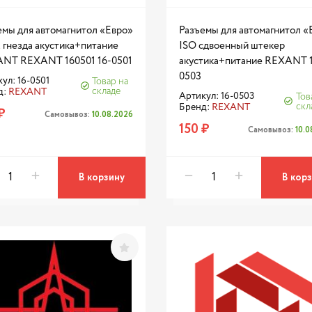
емы для автомагнитол «Евро»
Разъемы для автомагнитол «
 гнезда акустика+питание
ISO сдвоенный штекер
NT REXANT 160501 16-0501
акустика+питание REXANT 
0503
ул: 16-0501
Товар на
складе
д:
REXANT
Артикул: 16-0503
Тов
скл
Бренд:
REXANT
₽
Самовывоз:
10.08.2026
150 ₽
Самовывоз:
10.
В корзину
В кор