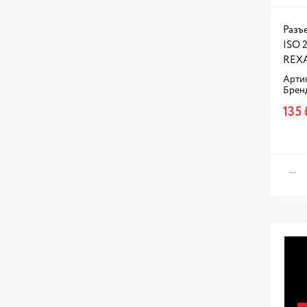
Разъ
ISO 2
REXA
Артик
Брен
135 