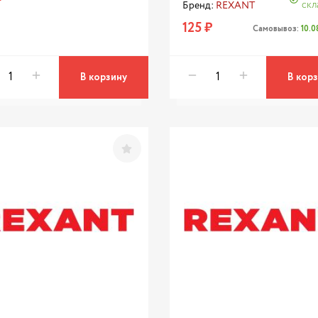
скл
Бренд:
REXANT
125 ₽
Самовывоз:
10.
В корзину
В кор