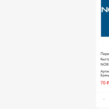
Пере
быст
NOR
Арти
Брен
70 