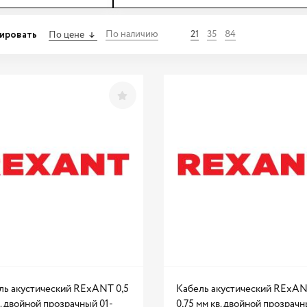
ировать
По наличию
21
35
84
По цене
ль акустический RExANT 0,5
Кабель акустический RExA
. двойной прозрачный 01-
0,75 мм кв. двойной прозрач