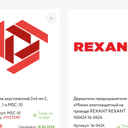
ь акустический 2x4 мм 2,
Держатель предохранителя 
, 1 м MSC-10
«Мини» влагозащитный на
проводе REXANT REXANT
кул: MSC-10
Товар на
складе
160424 16-0424
д:
MYSTERY
₽
Артикул: 16-0424
Тов
Самовывоз:
10.08.2026