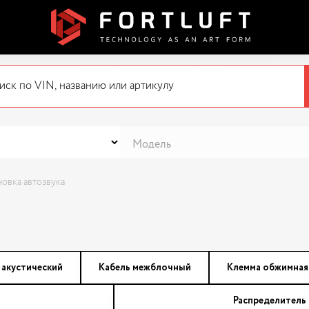
новка автозвука
 акустический
Кабель межблочный
Клемма обжимная
Распределитель 