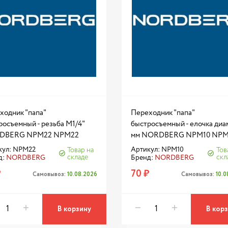
ходник "папа"
Переходник "папа"
росъемный - резьба M1/4"
быстросъемный - елочка диам
DBERG NPM22 NPM22
мм NORDBERG NPM10 NPM
кул: NPM22
Артикул: NPM10
Товар на
Тов
складе
скл
д:
NORDBERG
Бренд:
NORDBERG
₽
70 ₽
Самовывоз:
10.08.2026
Самовывоз:
10.
В корзину
В кор