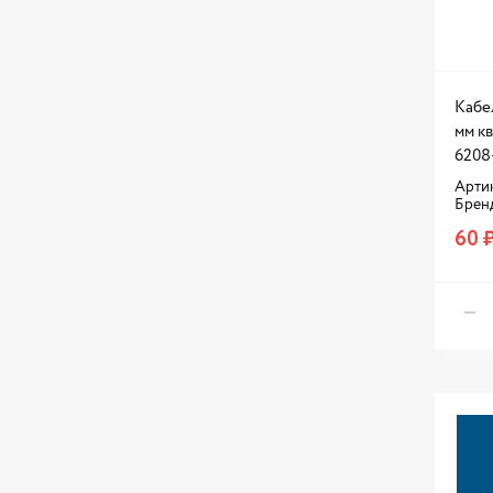
Кабе
мм кв
6208
Артик
Брен
60 