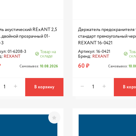
ль акустический RExANT 2,5
Держатель предохранителя 
. двойной прозрачный 01-
стандарт прямоугольный че
-3
REXANT 16-0421
ул: 01-6208-3
Артикул: 16-0421
Товар на
Тов
складе
скл
д:
REXANT
Бренд:
REXANT
₽
60 ₽
Самовывоз:
10.08.2026
Самовывоз:
10.
В корзину
В кор