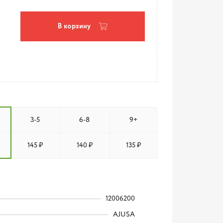
В корзину
3-5
6-8
9+
145 ₽
140 ₽
135 ₽
12006200
AJUSA