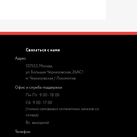
Связаться с нами
Адрес
107553, Москва,
ул. Большая Черкизовская, 26АС1
м. Черкизовская / Локомотив
Офис и служба поддержки
Пн-Пт: 9:00 - 18:00
Сб: 9:00 - 17:00
(только самовывоз оплаченных заказов со
склада)
Вс: выходной
Телефон