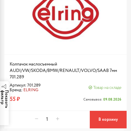
Колпачок маслосъемный
AUDI/VW/SKODA/BMW/RENAULT/VOLVO/SAAB 7мм
701.289
Артикул: 701.289
Товар на складе
Бренд:
ELRING
р
П
о
к
а
з
а
т
ь
ф
и
л
ь
т
55 ₽
Самовывоз:
09.08.2026
В корзину