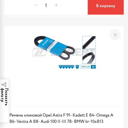
В корзину
р
П
о
к
а
з
а
т
ь
ф
и
л
ь
т
Ремень клиновой Opel Astra F 91- Kadett E 84- Omega A
86- Vectra A 88- Audi 100 II-III 78- BMW kr-10x813