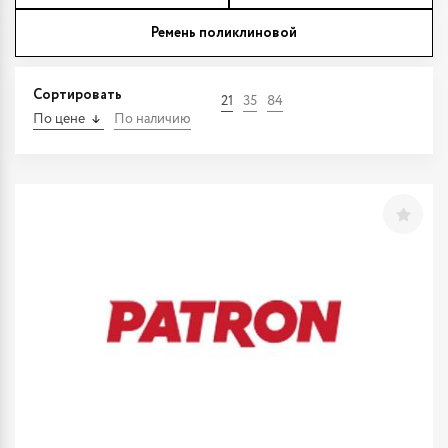
Ремень поликлиновой
Сортировать
21
35
84
По цене
По наличию