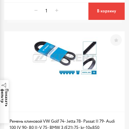
В корзину
р
П
о
к
а
з
а
т
ь
ф
и
л
ь
т
Ремень клиновой VW Golf 74- Jetta 78- Passat II 79- Audi
100 IV 90- 80 II-V 75- BMW 3 (E21) 75- kr-10x850