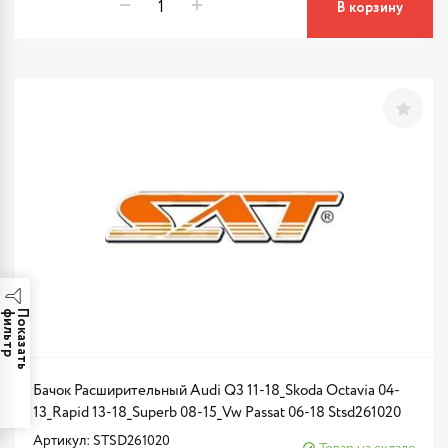
В корзину
р
П
о
к
а
з
а
т
ь
ф
и
л
ь
т
Бачок Расширительный Audi Q3 11-18_Skoda Octavia 04-
13_Rapid 13-18_Superb 08-15_Vw Passat 06-18 Stsd261020
Артикул: STSD261020