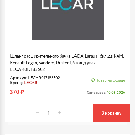
Шланг расширительного бачка LADA Largus 16кл, дв K4M,
Renault Logan, Sandero, Duster 1,6 в инд.упак.
LECAR017183502
Артикул: LECAR017183502
Товар на складе
Бренд:
LECAR
370 ₽
Самовывоз:
10.08.2026
В корзину