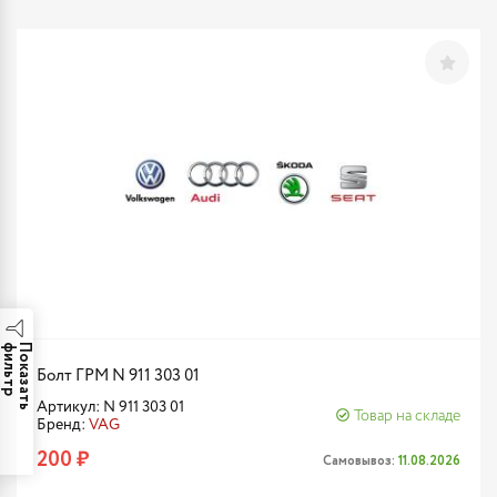
р
П
о
к
а
з
а
т
ь
ф
и
л
ь
т
Болт ГРМ N 911 303 01
Артикул: N 911 303 01
Товар на складе
Бренд:
VAG
200 ₽
Самовывоз:
11.08.2026