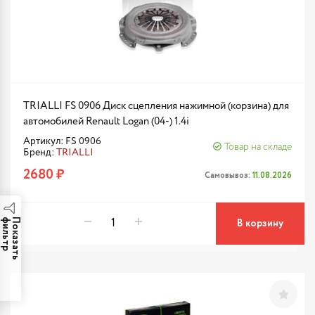
TRIALLI FS 0906 Диск сцепления нажимной (корзина) для
автомобилей Renault Logan (04-) 1.4i
Артикул: FS 0906
Товар на складе
Бренд:
TRIALLI
2680 ₽
Самовывоз:
11.08.2026
р
П
о
к
а
з
а
т
ь
ф
и
л
ь
т
В корзину