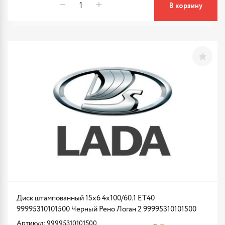
В корзину
Диск штампованный 15x6 4x100/60.1 ET40
99995310101500 Черный Рено Логан 2 99995310101500
Артикул: 99995310101500