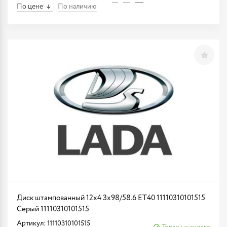
По цене
По наличию
Диск штампованный 12x4 3x98/58.6 ET40 11110310101515
Серый 11110310101515
Артикул: 11110310101515