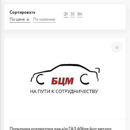
Сортировать
21
35
84
По цене
По наличию
Прокладка коллектора для а/м ГАЗ 406дв 4шт металл