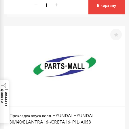
В корзину
р
П
о
к
а
з
а
т
ь
ф
и
л
ь
т
Прокладка впуск.колл. HYUNDAI HYUNDAI
30/I40/ELANTRA 16-/CRETA 16- P1L-A058