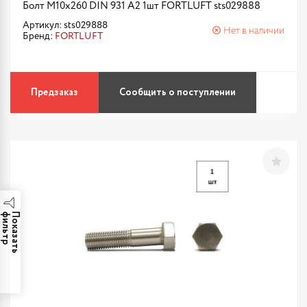
Болт М10х260 DIN 931 A2 1шт FORTLUFT sts029888
Артикул: sts029888
Нет в наличии
Бренд:
FORTLUFT
Предзаказ
Сообщить о поступлении
р
П
о
к
а
з
а
т
ь
ф
и
л
ь
т