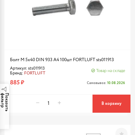
Болт М 5х40 DIN 933 A4 100шт FORTLUFT sts011913
Артикул: sts011913
Товар на складе
Бренд:
FORTLUFT
885 ₽
Самовывоз:
10.08.2026
р
П
о
к
а
з
а
т
ь
ф
и
л
ь
т
В корзину