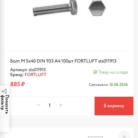
Болт М 5х40 DIN 933 A4 100шт FORTLUFT sts011913
Артикул: sts011913
Товар на складе
Бренд:
FORTLUFT
885 ₽
Самовывоз:
10.08.2026
р
П
о
к
а
з
а
т
ь
ф
и
л
ь
т
В корзину