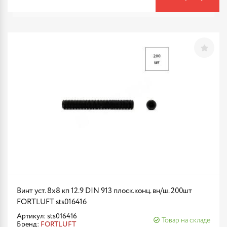
Винт уст. 8х8 кп 12.9 DIN 913 плоск.конц. вн/ш. 200шт
FORTLUFT sts016416
Артикул: sts016416
Товар на складе
Бренд:
FORTLUFT