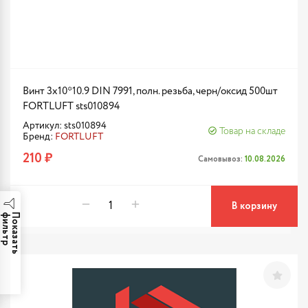
Винт 3х10*10.9 DIN 7991, полн. резьба, черн/оксид 500шт
FORTLUFT sts010894
Артикул: sts010894
Товар на складе
Бренд:
FORTLUFT
210 ₽
Самовывоз:
10.08.2026
В корзину
р
П
о
к
а
з
а
т
ь
ф
и
л
ь
т