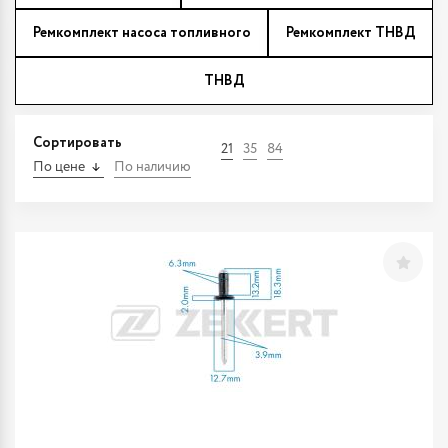
Ремкомплект насоса топливного
Ремкомплект ТНВД
ТНВД
Сортировать
21
35
84
По цене
По наличию