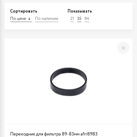
Сортировать
Показывать
По цене
По наличию
21
35
84
Переходник для фильтра 89-83мм afrr8983