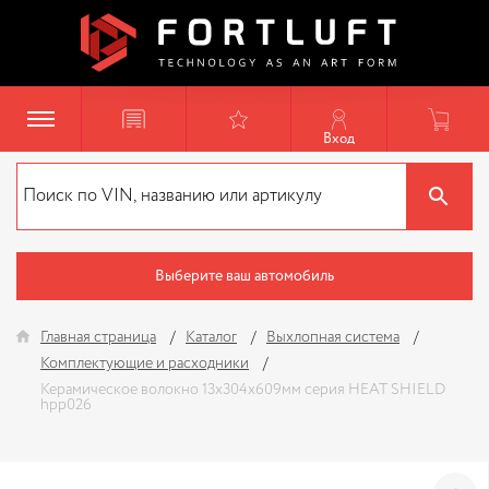
Вход
Выберите ваш автомобиль
Главная страница
Каталог
Выхлопная система
Комплектующие и расходники
Керамическое волокно 13x304x609мм серия HEAT SHIELD
hpp026