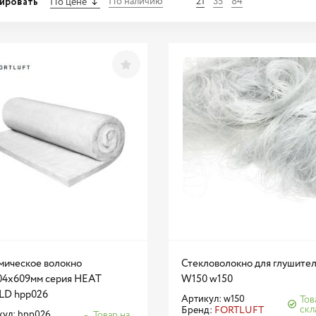
ировать
По наличию
21
35
84
По цене
мическое волокно
Стекловолокно для глушител
04x609мм серия HEAT
W150 w150
LD hpp026
Артикул: w150
Тов
скл
Бренд:
FORTLUFT
кул: hpp026
Товар на