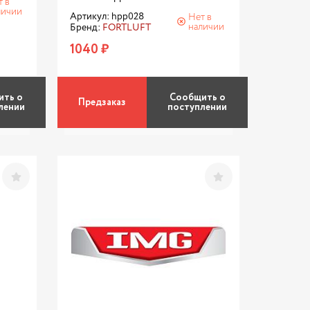
т в
личии
Артикул: hpp028
Нет в
наличии
Бренд:
FORTLUFT
1040 ₽
ить о
Сообщить о
Предзаказ
лении
поступлении