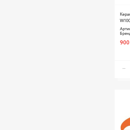
Кера
W10
Артик
Брен
900