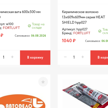
мическая вата 600х500 мм
Керамическое волокно
0
13x609x609мм серия HEAT
SHIELD hpp027
ул: w100
Товар на
складе
д:
FORTLUFT
Артикул: hpp027
Тов
скл
Бренд:
FORTLUFT
 ₽
Самовывоз:
06.08.2026
1040 ₽
Самовывоз:
06.0
В корзину
В кор