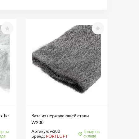
я 1кг
Вата из нержавеющей стали
W200
Артикул: w200
ар на
Товар на
аде
складе
Бренд:
FORTLUFT