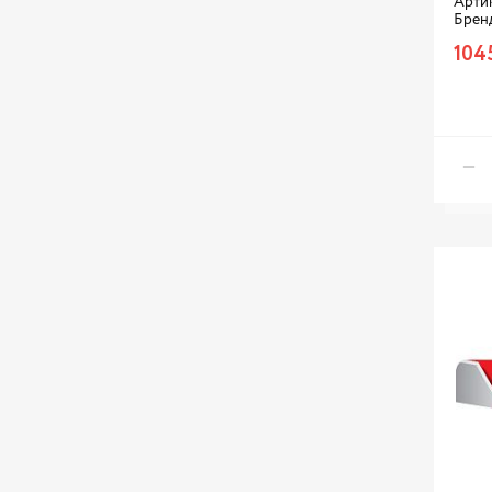
Арти
Брен
104