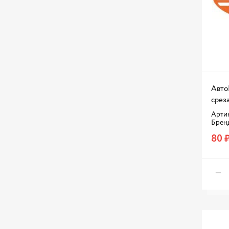
Авто
срез
Арти
Брен
80 