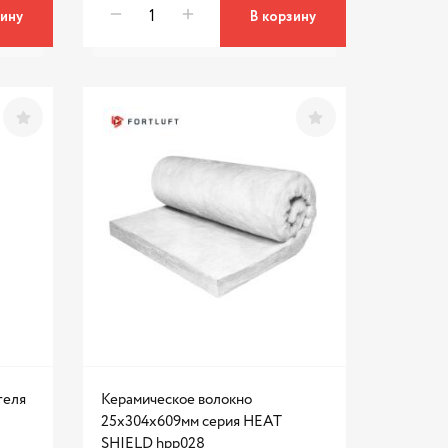
зину
В корзину
теля
Керамическое волокно
25x304x609мм серия HEAT
SHIELD hpp028