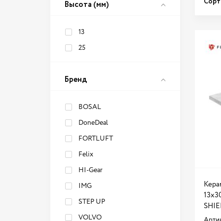
Сорт
Высота (мм)
13
25
Бренд
BOSAL
DoneDeal
FORTLUFT
Felix
HI-Gear
Кера
IMG
13x3
STEP UP
SHIE
VOLVO
Арти