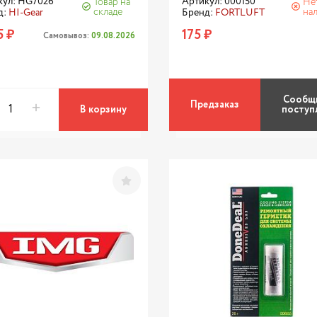
кул: HG7026
Артикул: 000150
Товар на
Не
складе
на
д:
HI-Gear
Бренд:
FORTLUFT
5 ₽
175 ₽
Самовывоз:
09.08.2026
Сообщ
Предзаказ
В корзину
поступ