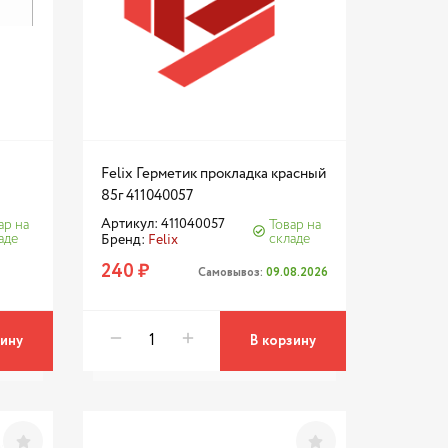
Felix Герметик прокладка красный
85г 411040057
Артикул: 411040057
ар на
Товар на
аде
складе
Бренд:
Felix
240 ₽
Самовывоз:
09.08.2026
зину
В корзину