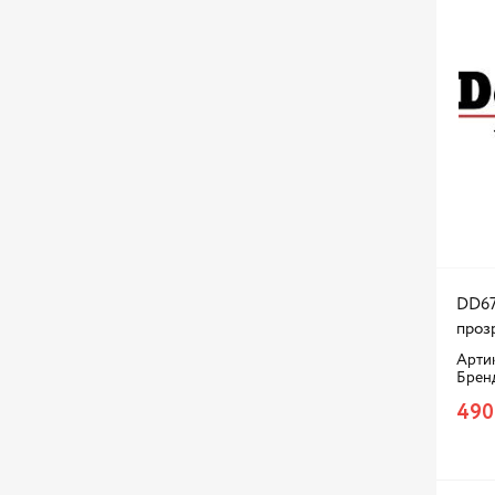
DD67
прозр
Арти
Брен
490