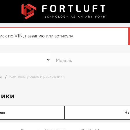
а
Комплектующие и расходники
ники
еля
На