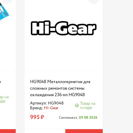
л
HG9048 Металлогерметик для
сложных ремонтов системы
охлаждения 236 мл HG9048
ар на
аде
Артикул: HG9048
Товар на
складе
Бренд:
HI-Gear
995 ₽
Самовывоз:
09.08.2026