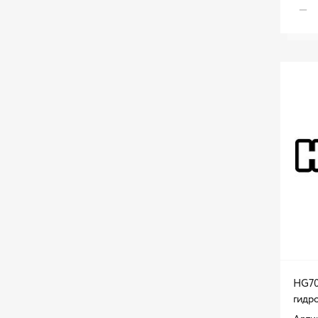
HG70
гидро