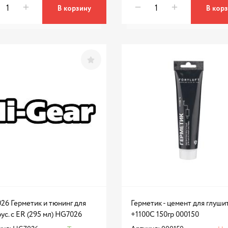
В корзину
В кор
26 Герметик и тюнинг для
Герметик - цемент для глуши
ус. с ER (295 мл) HG7026
+1100С 150гр 000150