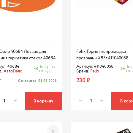
Dело 40684 Лезвие для
Felix Герметик прокладка
ания герметика стекол 40684
прозрачный 85г 411040058
кул: 40684
Артикул: 411040058
Товар на
Тов
складе
скл
д:
АвтоDело
Бренд:
Felix
₽
230 ₽
Самовывоз:
09.08.2026
В корзину
В кор