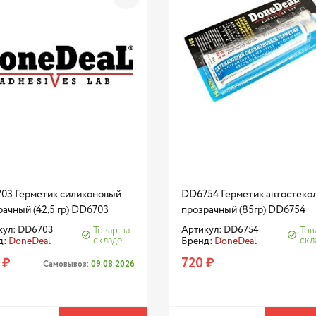
03 Герметик силиконовый
DD6754 Герметик автостеко
ачный (42,5 гр) DD6703
прозрачный (85гр) DD6754
кул: DD6703
Артикул: DD6754
Товар на
Тов
складе
скл
д:
DoneDeal
Бренд:
DoneDeal
 ₽
720 ₽
Самовывоз:
09.08.2026