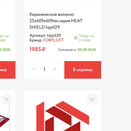
Керамическое волокно
25x609x609мм серия HEAT
SHIELD hpp029
Артикул: hpp029
ар на
Товар на
аде
складе
Бренд:
FORTLUFT
1985 ₽
8.2026
Самовывоз:
06.08.2026
зину
В корзину