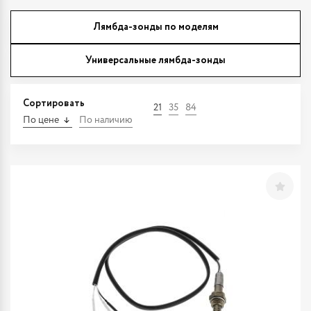
Лямбда-зонды по моделям
Универсальные лямбда-зонды
Сортировать
21
35
84
По цене
По наличию