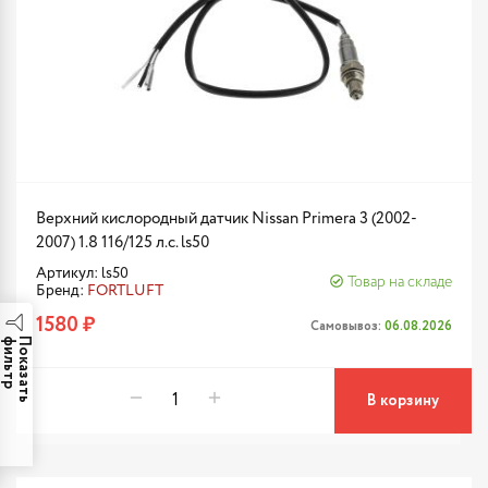
Верхний кислородный датчик Nissan Primera 3 (2002-
2007) 1.8 116/125 л.с. ls50
Артикул: ls50
Товар на складе
Бренд:
FORTLUFT
1580 ₽
Самовывоз:
06.08.2026
р
П
о
к
а
з
а
т
ь
ф
и
л
ь
т
В корзину