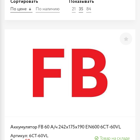
Сортировать
Показывать
По цене
По наличию
21
35
84
Аккумулятор FB 60 А/ч 242х175х190 EN600 6CT-60VL
Артикул: 6CT-60VL
Товар на складе