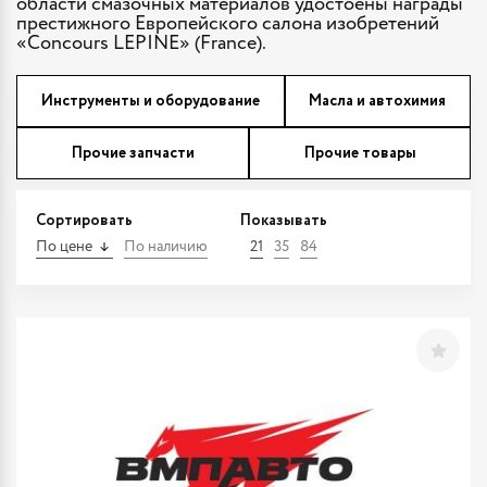
области смазочных материалов удостоены награды
престижного Европейского салона изобретений
«Concours LEPINE» (France).
Инструменты и оборудование
Масла и автохимия
Прочие запчасти
Прочие товары
Сортировать
Показывать
По цене
По наличию
21
35
84