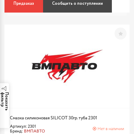
Предзаказ
Сообщить о поступлении
р
П
о
к
а
з
а
т
ь
ф
и
л
ь
т
Смазка силиконовая SILICOT 30гр. туба 2301
Артикул: 2301
Нет в наличии
Бренд:
ВМПАВТО