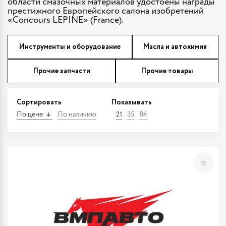
области смазочных материалов удостоены награды
престижного Европейского салона изобретений
«Concours LEPINE» (France).
Инструменты и оборудование
Масла и автохимия
Прочие запчасти
Прочие товары
Сортировать
Показывать
По цене
По наличию
21
35
84