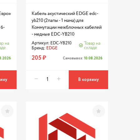
Евро»
Кабель акустический EDGE edc-
yb210 (2папы - 1 мама) для
16-
Коммутации межблочных кабелей
- медные EDC-YB210
Артикул: EDC-YB210
ар на
Товар на
аде
складе
Бренд:
EDGE
205 ₽
08.2026
Самовывоз:
10.08.2026
зину
В корзину