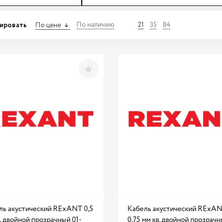
ировать
По наличию
21
35
84
По цене
ль акустический RExANT 0,5
Кабель акустический RExA
. двойной прозрачный 01-
0,75 мм кв. двойной прозрач