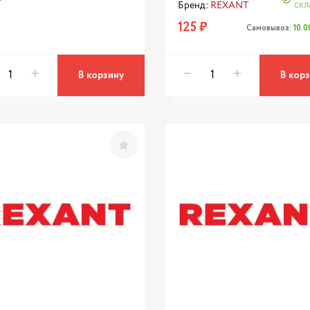
скл
Бренд:
REXANT
125 ₽
Самовывоз:
10.
В корзину
В кор