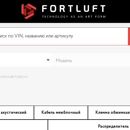
новка автозвука
 акустический
Кабель межблочный
Клемма обжимная
Распределитель 