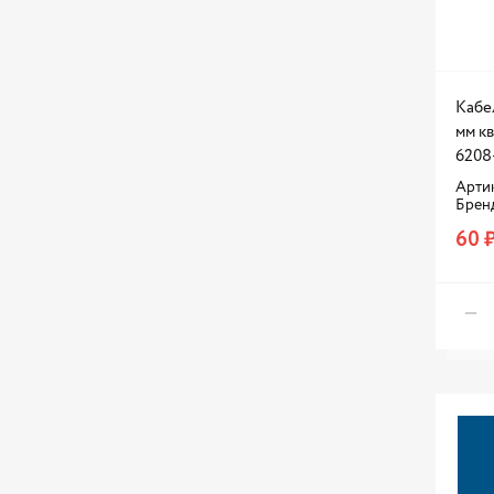
Кабе
мм кв
6208
Артик
Брен
60 