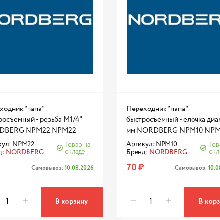
ходник "папа"
Переходник "папа"
росъемный - резьба M1/4"
быстросъемный - елочка диам
DBERG NPM22 NPM22
мм NORDBERG NPM10 NPM
кул: NPM22
Артикул: NPM10
Товар на
Тов
складе
скл
д:
NORDBERG
Бренд:
NORDBERG
₽
70 ₽
Самовывоз:
10.08.2026
Самовывоз:
10.
В корзину
В кор