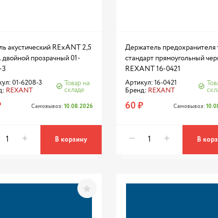
ль акустический RExANT 2,5
Держатель предохранителя 
. двойной прозрачный 01-
стандарт прямоугольный че
-3
REXANT 16-0421
ул: 01-6208-3
Артикул: 16-0421
Товар на
Тов
складе
скл
д:
REXANT
Бренд:
REXANT
₽
60 ₽
Самовывоз:
10.08.2026
Самовывоз:
10.
В корзину
В кор