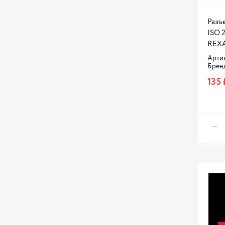
Разъ
ISO 2
REXA
Артик
Брен
135 