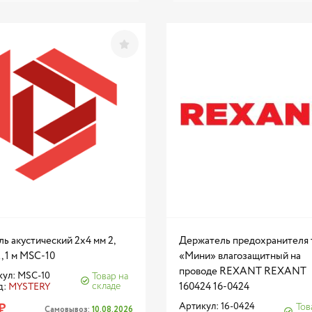
ь акустический 2x4 мм 2,
Держатель предохранителя 
, 1 м MSC-10
«Мини» влагозащитный на
проводе REXANT REXANT
кул: MSC-10
Товар на
складе
160424 16-0424
д:
MYSTERY
₽
Артикул: 16-0424
Тов
Самовывоз:
10.08.2026