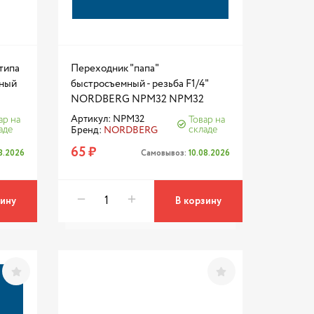
типа
Переходник "папа"
рный
быстросъемный - резьба F1/4"
NORDBERG NPM32 NPM32
Артикул: NPM32
ар на
Товар на
аде
складе
Бренд:
NORDBERG
65 ₽
08.2026
Самовывоз:
10.08.2026
зину
В корзину