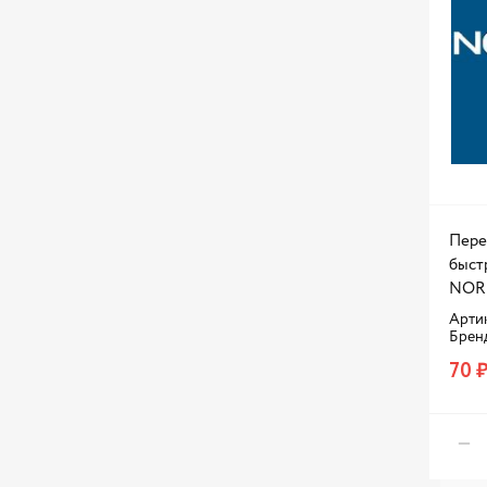
Пере
быст
NOR
Арти
Брен
70 