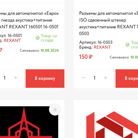
емы для автомагнитол «Евро»
Разъемы для автомагнитол «
 гнезда акустика+питание
ISO сдвоенный штекер
NT REXANT 160501 16-0501
акустика+питание REXANT 
0503
ул: 16-0501
Товар на
складе
д:
REXANT
Артикул: 16-0503
Тов
скл
Бренд:
REXANT
₽
Самовывоз:
10.08.2026
150 ₽
Самовывоз:
10.
В корзину
В кор