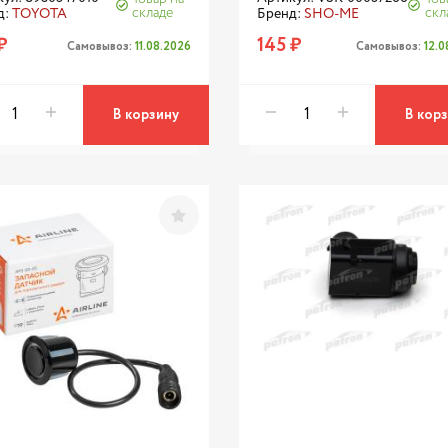
складе
скл
д:
TOYOTA
Бренд:
SHO-ME
₽
145 ₽
Самовывоз:
11.08.2026
Самовывоз:
12.
В корзину
В кор