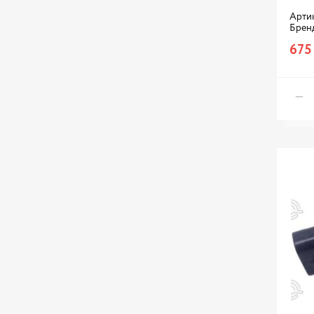
Артик
Брен
675