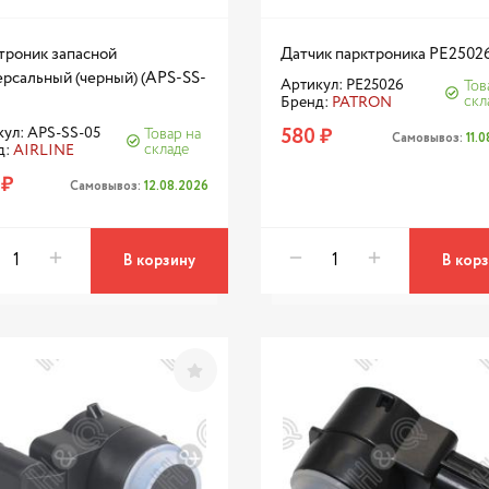
троник запасной
Датчик парктроника PE2502
ерсальный (черный) (APS-SS-
Артикул: PE25026
Тов
скл
Бренд:
PATRON
580 ₽
ул: APS-SS-05
Товар на
Самовывоз:
11.
складе
д:
AIRLINE
 ₽
Самовывоз:
12.08.2026
В корзину
В кор