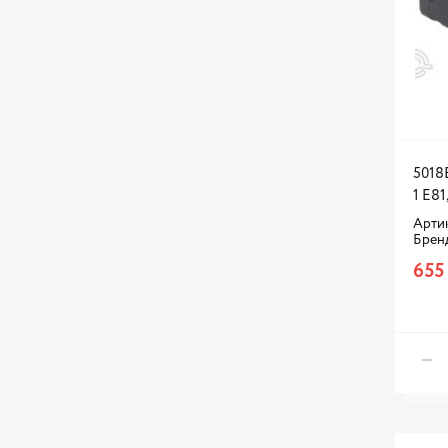
5018
1 E81,
Артик
Брен
655