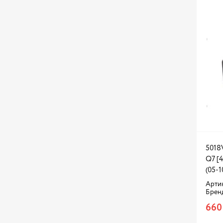
5018
Q7 [4
(05-1
Артик
Брен
660