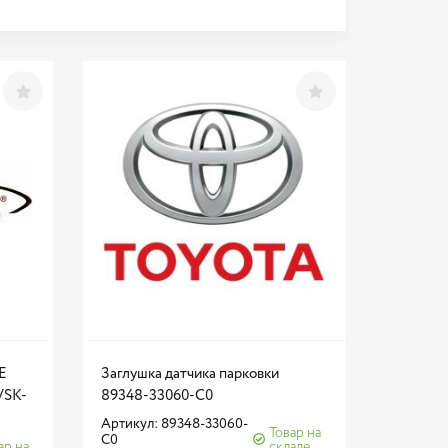
E
Заглушка датчика парковки
 VSK-
89348-33060-C0
Артикул: 89348-33060-
Товар на
C0
ар на
складе