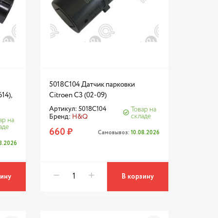
5018C104 Датчик парковки
14),
Citroen C3 (02-09)
Артикул: 5018C104
Товар на
складе
Бренд:
H&Q
ар на
аде
660 ₽
Самовывоз:
10.08.2026
08.2026
зину
В корзину