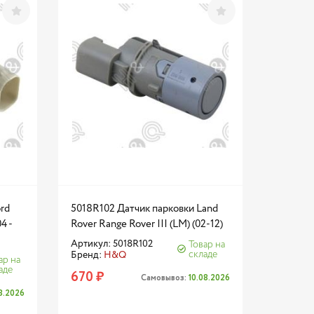
rd
5018R102 Датчик парковки Land
4 -
Rover Range Rover III (LM) (02-12)
Артикул: 5018R102
Товар на
складе
Бренд:
H&Q
ар на
аде
670 ₽
Самовывоз:
10.08.2026
08.2026