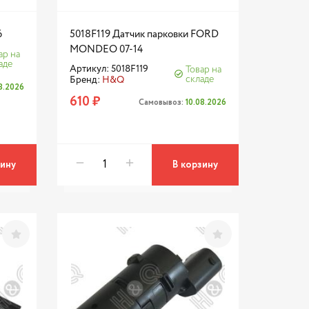
6
5018F119 Датчик парковки FORD
MONDEO 07-14
ар на
аде
Артикул: 5018F119
Товар на
складе
Бренд:
H&Q
08.2026
610 ₽
Самовывоз:
10.08.2026
зину
В корзину