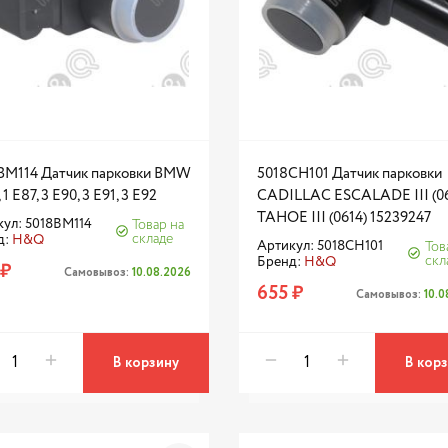
BM114 Датчик парковки BMW
5018CH101 Датчик парковки
 1 E87, 3 E90, 3 E91, 3 E92
CADILLAC ESCALADE III (06
TAHOE III (0614) 15239247
ул: 5018BM114
Товар на
складе
д:
H&Q
Артикул: 5018CH101
Тов
скл
Бренд:
H&Q
 ₽
Самовывоз:
10.08.2026
655 ₽
Самовывоз:
10.
В корзину
В кор