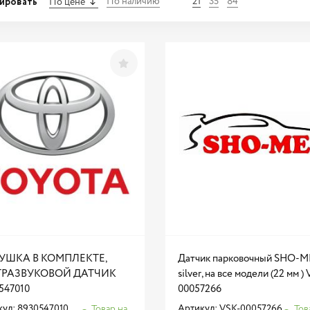
ировать
По наличию
21
35
84
По цене
УШКА В КОМПЛЕКТЕ,
Датчик парковочный SHO-M
ТРАЗВУКОВОЙ ДАТЧИК
silver, на все модели (22 мм )
547010
00057266
ул: 8930547010
Артикул: VSK-00057266
Товар на
Тов