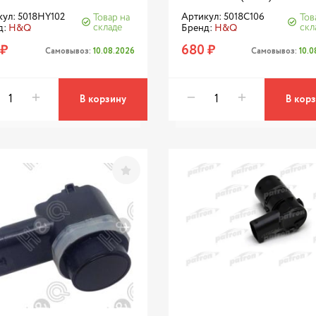
ул: 5018HY102
Артикул: 5018C106
Товар на
Тов
складе
скл
д:
H&Q
Бренд:
H&Q
 ₽
680 ₽
Самовывоз:
10.08.2026
Самовывоз:
10.
В корзину
В кор