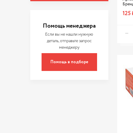
MEAT & DORIA
Брен
NSP
125 
PATRON
Помощь менеджера
QUATTRO FRENI
Если вы не нашли нужную
RUEI
деталь, отправьте запрос
менеджеру
SHO-ME
TOYOTA
Помощь в подборе
VAG
ZIKMAR