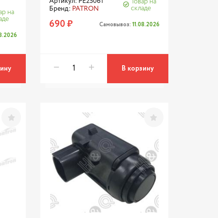
Артикул: PE25061
Товар на
складе
Бренд:
PATRON
ар на
аде
690 ₽
Самовывоз:
11.08.2026
08.2026
зину
В корзину