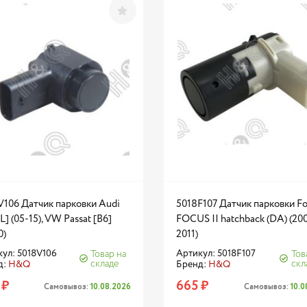
V106 Датчик парковки Audi
5018F107 Датчик парковки Fo
L] (05-15), VW Passat [B6]
FOCUS II hatchback (DA) (200
0)
2011)
ул: 5018V106
Артикул: 5018F107
Товар на
Тов
складе
скл
д:
H&Q
Бренд:
H&Q
 ₽
665 ₽
Самовывоз:
10.08.2026
Самовывоз:
10.