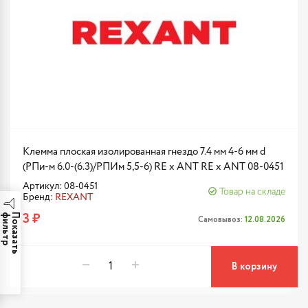
Клемма плоская изолированная гнездо 7.4 мм 4-6 мм d
(РПи-м 6.0-(6.3)/РПИм 5,5-6) RE x ANT RE x ANT 08-0451
Артикул: 08-0451
Товар на складе
Бренд:
REXANT
3 ₽
р
П
о
к
а
з
а
т
ь
ф
и
л
ь
т
Самовывоз:
12.08.2026
В корзину