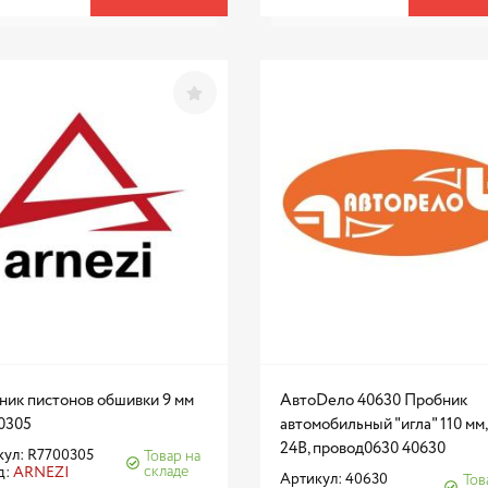
ник пистонов обшивки 9 мм
АвтоDело 40630 Пробник
0305
автомобильный "игла" 110 мм,
24В, провод0630 40630
кул: R7700305
Товар на
складе
д:
ARNEZI
Артикул: 40630
Тов