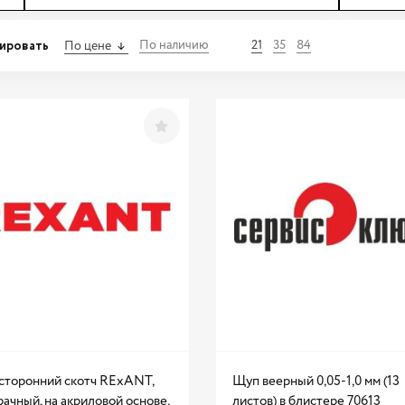
ировать
По наличию
21
35
84
По цене
сторонний скотч RExANT,
Щуп веерный 0,05-1,0 мм (13
ачный, на акриловой основе,
листов) в блистере 70613