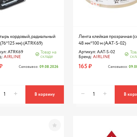
тырь кордовый, радиальный
Лента клейкая прозрачная (ск
(76*125 мм) (ATRK69)
48 мм*100 м (AAT-S-02)
кул: ATRK69
Артикул: AAT-S-02
Товар на
Тов
складе
скл
д:
AIRLINE
Бренд:
AIRLINE
₽
165 ₽
Самовывоз:
09.08.2026
Самовывоз:
09.0
В корзину
В кор