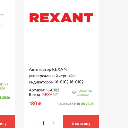
с
Автотестер REXANT
универсальный черный с
индикатором 16-0102 16-0102
ар на
аде
Артикул: 16-0102
Товар на
складе
Бренд:
REXANT
08.2026
180 ₽
Самовывоз:
10.08.2026
зину
В корзину