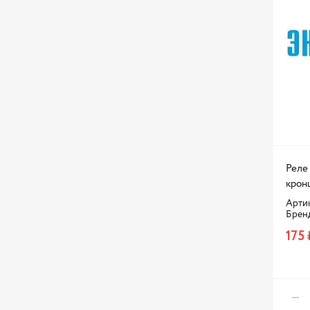
LAX
LECAR
MAPCO
MARSHALL
MASUMA
MATRIX
MEAT & DORIA
MERCEDES BENZ
Реле 
NISSAN
крон
Артик
NORDBERG
Брен
NSP
175 
NTY
OMBRA
PALISAD