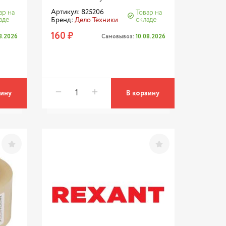
Артикул: 825206
ар на
Товар на
аде
складе
Бренд:
Дело Техники
160 ₽
08.2026
Самовывоз:
10.08.2026
зину
В корзину