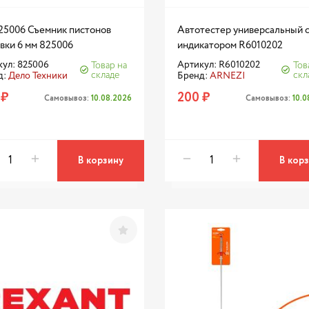
25006 Съемник пистонов
Автотестер универсальный 
вки 6 мм 825006
индикатором R6010202
ул: 825006
Артикул: R6010202
Товар на
Тов
складе
скл
д:
Дело Техники
Бренд:
ARNEZI
 ₽
200 ₽
Самовывоз:
10.08.2026
Самовывоз:
10.
В корзину
В кор