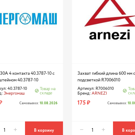
30А 4 контакта 40.3787-10 с
Захват гибкий длина 600 мм 
штейном 40.3787-10
подсветкой R7006010
ул: 40.3787-10
Артикул: R7006010
Товар на
Тов
складе
скл
д:
Энергомаш
Бренд:
ARNEZI
₽
175 ₽
Самовывоз:
10.08.2026
Самовывоз:
10.
В корзину
В кор