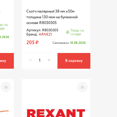
с
Скотч малярный 38 мм x50м
толщина 130 мкм на бумажной
основе R8030305
ар на
аде
Артикул: R8030305
Товар на
складе
Бренд:
ARNEZI
08.2026
205 ₽
Самовывоз:
10.08.2026
зину
В корзину