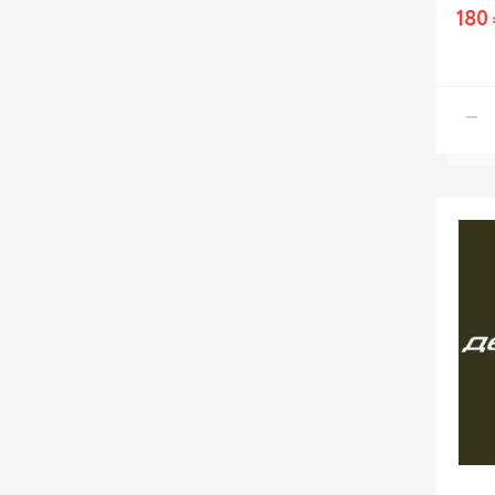
SPARTA
180 
STELLOX
STELS
STEP UP
Streck
TECH
THORVIK
VAG
VOREL
VOYLET
ZIKMAR
АВАР
АТ
АвтоDело