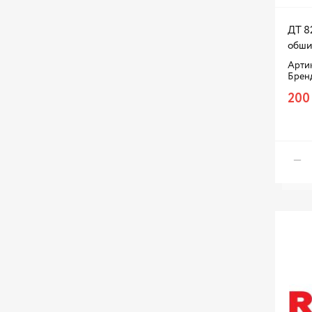
АвтоТрейд
БХЗ
ДТ 8
обши
Дело Техники
Артик
Камаз
Брен
200
МАСТАК
РОМБ
СИБРТЕХ
СОГДИАНА
СПЕЦМАШ
Сервис ключ
ТОП АВТО
Энергомаш