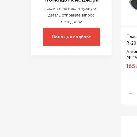
FORCE
Если вы не нашли нужную
FORTLUFT
деталь, отправьте запрос
менеджеру
GOODWILL
GRASS
Помощь в подборе
Плас
GREAT WALL
R-20 
HANS PRIES
Арти
Брен
Huter
165 
JONNESWAY
JTC
KING TONY
KNECHT
KRAFT
Karcher
LADA