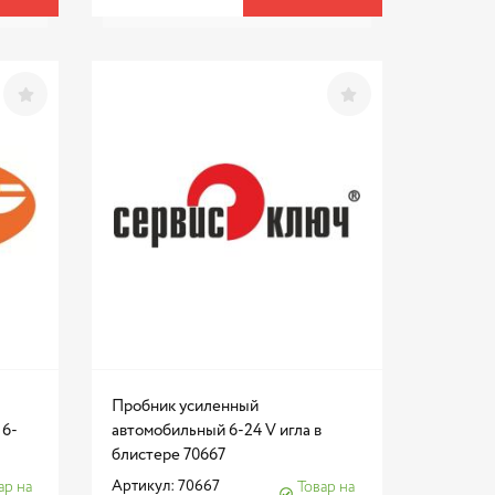
Пробник усиленный
 6-
автомобильный 6-24 V игла в
блистере 70667
Артикул: 70667
ар на
Товар на