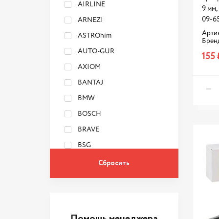
AIRLINE
9 мм
09-6
ARNEZI
Артик
ASTROhim
Брен
AUTO-GUR
155 
AXIOM
BANTAJ
BMW
BOSCH
BRAVE
BSG
CBD
CLIPPER
DENSO
Denzel
Помощь менеджера