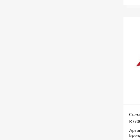
PARTNER
PARTS MALL
PATRON
PEKAR
PERFECT EQUIPMENT
PROconnect
QUATTRO FRENI
REMIX
REXANT
Rossvik
SATA
SCT
Съем
R770
SHINE SYSTEMS
Арти
SIA
Брен