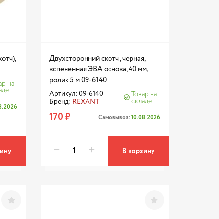
отч),
Двухсторонний скотч , черная,
вспененная ЭВА основа, 40 мм,
ролик 5 м 09-6140
ар на
аде
Артикул: 09-6140
Товар на
складе
Бренд:
REXANT
8.2026
170 ₽
Самовывоз:
10.08.2026
зину
В корзину