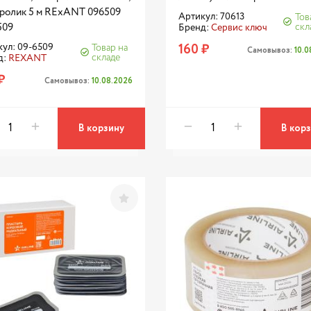
, ролик 5 м RExANT 096509
Артикул: 70613
Тов
509
скл
Бренд:
Сервис ключ
160 ₽
ул: 09-6509
Товар на
Самовывоз:
10.
складе
д:
REXANT
₽
Самовывоз:
10.08.2026
В корзину
В кор