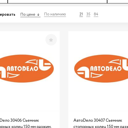
ировать
По наличию
21
35
84
По цене
Dело 30406 Съемник
АвтоDело 30407 Съемник
орных колец 150 мм разжим,
стопорных колец 150 мм раз