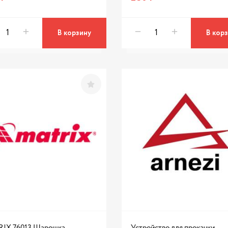
В корзину
В кор
IX 76013 Шарошка
Устройство для прокачки