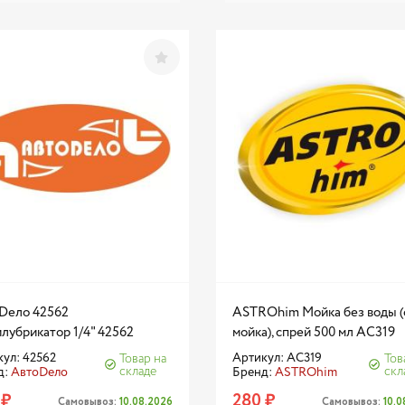
Dело 42562
ASTROhim Мойка без воды (
лубрикатор 1/4" 42562
мойка), спрей 500 мл AC319
ул: 42562
Артикул: AC319
Товар на
Тов
складе
скл
д:
АвтоDело
Бренд:
ASTROhim
 ₽
280 ₽
Самовывоз:
10.08.2026
Самовывоз:
10.