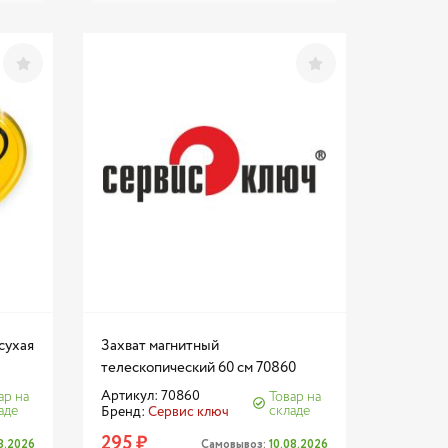
сухая
Захват магнитный
телескопический 60 см 70860
Артикул: 70860
ар на
Товар на
аде
складе
Бренд:
Сервис ключ
295 ₽
08.2026
Самовывоз:
10.08.2026