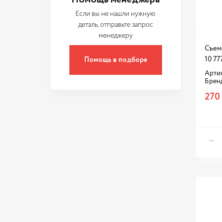
FORCE
Если вы не нашли нужную
FORTLUFT
деталь, отправьте запрос
менеджеру
GOODWILL
Съем
GRASS
Помощь в подборе
10 77
GREAT WALL
Артик
Брен
HANS PRIES
270
Huter
JONNESWAY
JTC
KING TONY
KNECHT
KRAFT
Karcher
LADA