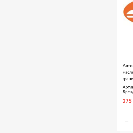
LAX
LECAR
MAPCO
MARSHALL
MASUMA
MATRIX
MEAT & DORIA
Авто
MERCEDES BENZ
масля
NISSAN
гран
Артик
NORDBERG
Брен
NSP
275
NTY
OMBRA
PALISAD