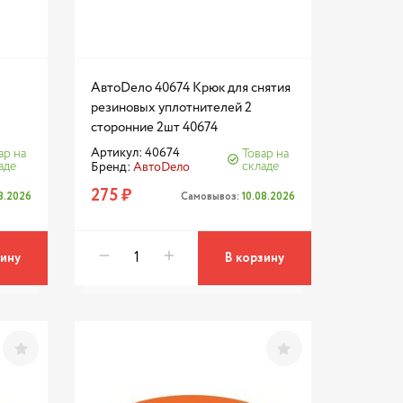
АвтоDело 40674 Крюк для снятия
резиновых уплотнителей 2
сторонние 2шт 40674
Артикул: 40674
ар на
Товар на
аде
складе
Бренд:
АвтоDело
275 ₽
08.2026
Самовывоз:
10.08.2026
зину
В корзину