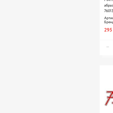
АвтоТрейд
абраз
БХЗ
7601
Артик
Дело Техники
Брен
Камаз
295
МАСТАК
РОМБ
СИБРТЕХ
СОГДИАНА
СПЕЦМАШ
Сервис ключ
ТОП АВТО
Энергомаш