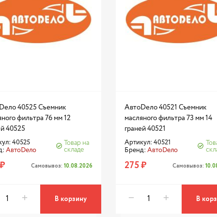
Dело 40525 Съемник
АвтоDело 40521 Съемник
ного фильтра 76 мм 12
масляного фильтра 73 мм 14
ей 40525
граней 40521
ул: 40525
Артикул: 40521
Товар на
Тов
складе
скл
д:
АвтоDело
Бренд:
АвтоDело
 ₽
275 ₽
Самовывоз:
10.08.2026
Самовывоз:
10.
В корзину
В кор