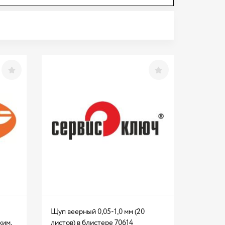
Щуп веерный 0,05-1,0 мм (20
жим,
листов) в блистере 70614