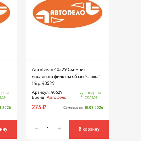
АвтоDело 40529 Съемник
масляного фильтра 65 мм "чашка"
14гр. 40529
Артикул: 40529
ар на
Товар на
аде
складе
Бренд:
АвтоDело
275 ₽
08.2026
Самовывоз:
10.08.2026
зину
В корзину