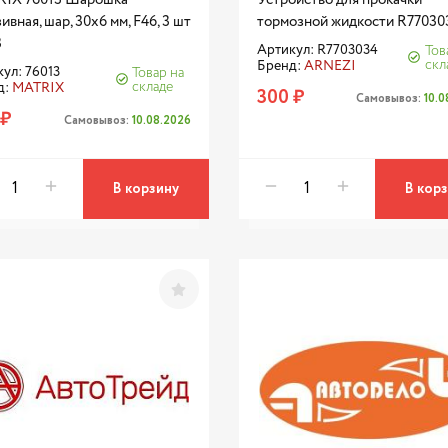
ивная, шар, 30x6 мм, F46, 3 шт
тормозной жидкости R77030
3
Артикул: R7703034
Тов
скл
Бренд:
ARNEZI
ул: 76013
Товар на
складе
д:
MATRIX
300 ₽
Самовывоз:
10.
 ₽
Самовывоз:
10.08.2026
В корзину
В кор