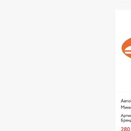
PARTNER
PARTS MALL
PATRON
PEKAR
PERFECT EQUIPMENT
PROconnect
QUATTRO FRENI
REMIX
REXANT
Rossvik
SATA
Авто
SCT
Мини
SHINE SYSTEMS
Артик
Брен
SIA
280