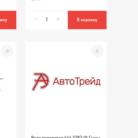
зину
В корзину
Реле поворотов 444.3787-01 Газон