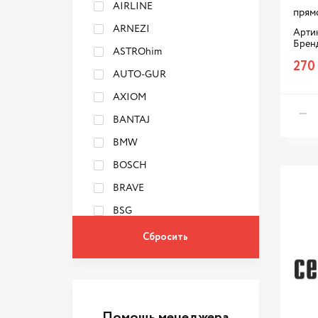
AIRLINE
прям
ARNEZI
Артик
Брен
ASTROhim
270
AUTO-GUR
AXIOM
BANTAJ
BMW
BOSCH
BRAVE
BSG
CBD
CLIPPER
DENSO
Denzel
Помощь менеджера