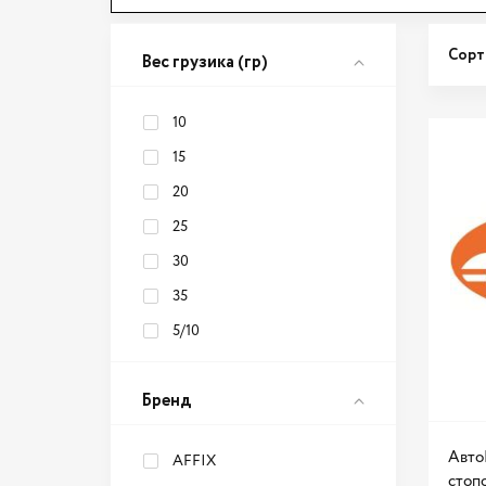
Сорт
Вес грузика (гр)
10
15
20
25
30
35
5/10
Бренд
Авто
AFFIX
стоп