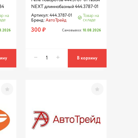
34
NEXT длиннобазный 444.3787-01
Артикул: 444.3787-01
ар на
Товар на
аде
складе
Бренд:
АвтоТрейд
300 ₽
08.2026
Самовывоз:
10.08.2026
зину
В корзину