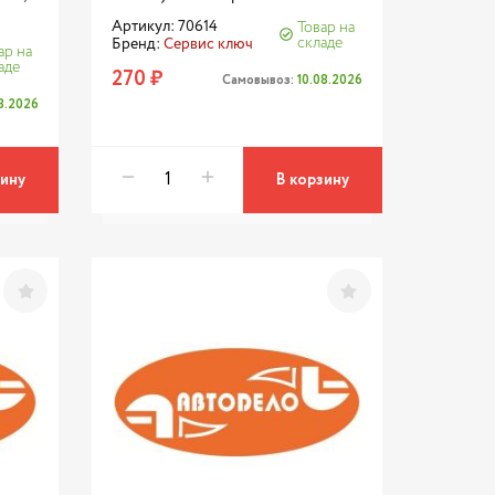
Артикул: 70614
Товар на
складе
Бренд:
Сервис ключ
ар на
аде
270 ₽
Самовывоз:
10.08.2026
08.2026
зину
В корзину