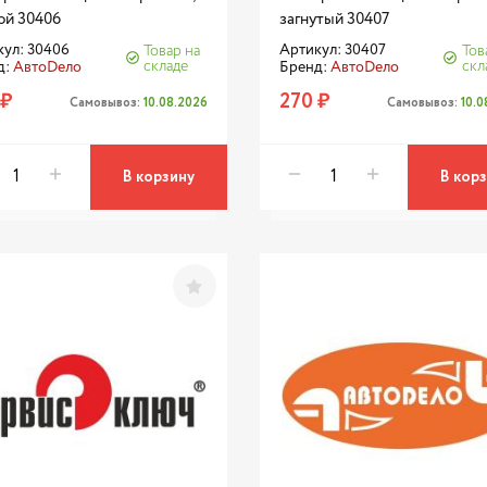
ой 30406
загнутый 30407
ул: 30406
Артикул: 30407
Товар на
Тов
складе
скл
д:
АвтоDело
Бренд:
АвтоDело
 ₽
270 ₽
Самовывоз:
10.08.2026
Самовывоз:
10.
В корзину
В кор