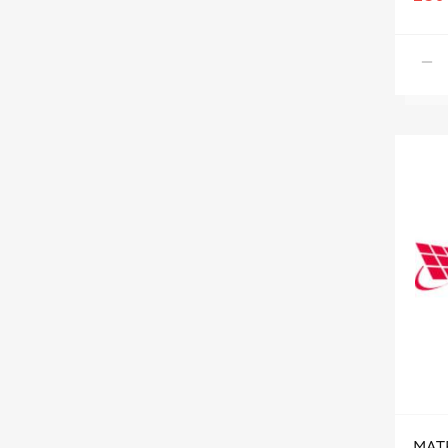
SPARTA
STELLOX
STELS
STEP UP
Streck
TECH
THORVIK
VAG
VOREL
VOYLET
ZIKMAR
АВАР
АТ
АвтоDело
MATR