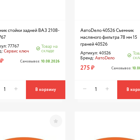
ник стойки задней ВАЗ 2108-
АвтоDело 40526 Съемник
767
масляного фильтра 78 мм 15
граней 40526
ул: 77767
Товар на
складе
д:
Сервис ключ
Артикул: 40526
Тов
скл
Бренд:
АвтоDело
 ₽
Самовывоз:
10.08.2026
275 ₽
Самовывоз:
10.
В корзину
В кор