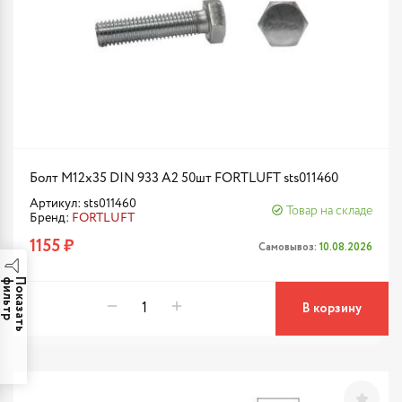
Болт М12х35 DIN 933 A2 50шт FORTLUFT sts011460
Артикул: sts011460
Товар на складе
Бренд:
FORTLUFT
1155 ₽
Самовывоз:
10.08.2026
р
П
о
к
а
з
а
т
ь
ф
и
л
ь
т
В корзину