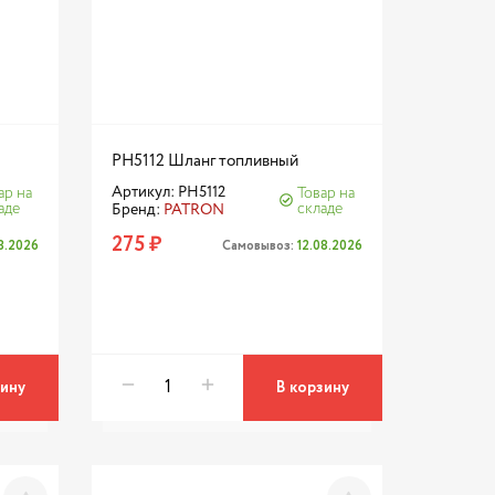
PH5112 Шланг топливный
Артикул: PH5112
ар на
Товар на
аде
складе
Бренд:
PATRON
275 ₽
08.2026
Самовывоз:
12.08.2026
зину
В корзину