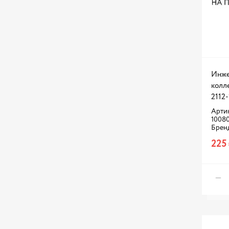
Инже
колл
2112
Артик
1008
Брен
225