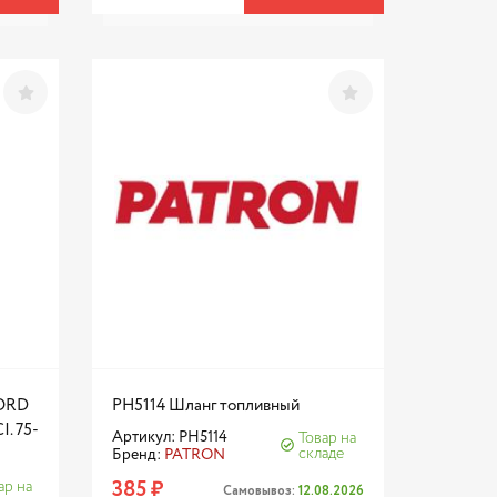
FORD
PH5114 Шланг топливный
. 75-
Артикул: PH5114
Товар на
складе
Бренд:
PATRON
385 ₽
ар на
Самовывоз:
12.08.2026