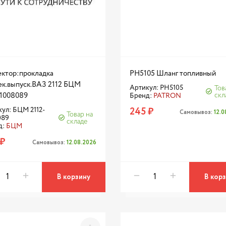
ктор:прокладка
PH5105 Шланг топливный
ек.выпуск.ВАЗ 2112 БЦМ
Артикул: PH5105
Тов
-1008089
скл
Бренд:
PATRON
245 ₽
ул: БЦМ 2112-
Самовывоз:
12.
Товар на
089
складе
д:
БЦМ
 ₽
Самовывоз:
12.08.2026
В корзину
В кор