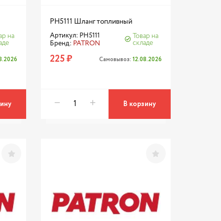
PH5111 Шланг топливный
Артикул: PH5111
ар на
Товар на
аде
складе
Бренд:
PATRON
225 ₽
08.2026
Самовывоз:
12.08.2026
зину
В корзину