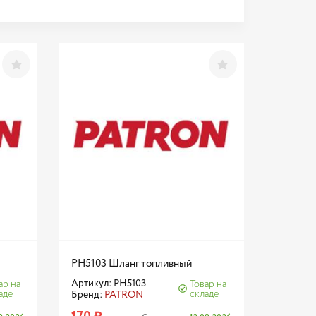
PH5103 Шланг топливный
Артикул: PH5103
ар на
Товар на
аде
складе
Бренд:
PATRON