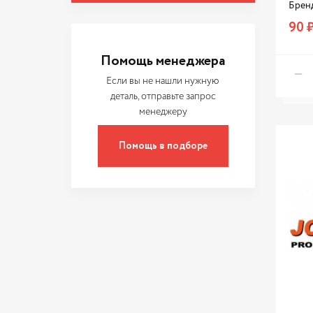
NO NAME
Брен
PATRON
90 
PEKAR
Помощь менеджера
RENAULT
Если вы не нашли нужную
ROADRUNNER
деталь, отправьте запрос
менеджеру
Rosteco
SEGMATIC
Помощь в подборе
TORK
TOYOTA
VAG
ZIKMAR
АВТЭЛ
Атэ-2
БЦМ