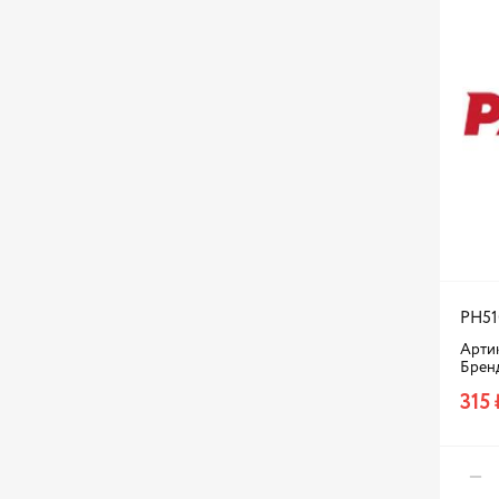
PH51
Артик
Брен
315 