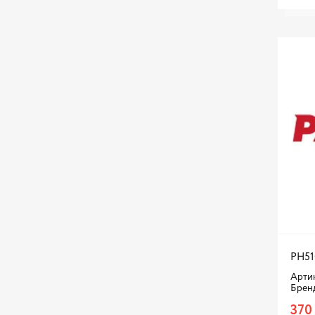
PH51
Арти
Брен
370