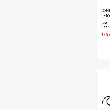
Бизнес-Приоритет
Группа Омега
JONN
ИЖАВТОТОРМ
L=10
Арти
МАСТАК
Брен
ММЗ
175 
СОАТЭ
УАЗ