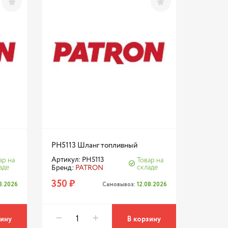
PH5113 Шланг топливный
Артикул: PH5113
ар на
Товар на
аде
складе
Бренд:
PATRON
350 ₽
08.2026
Самовывоз:
12.08.2026
зину
В корзину