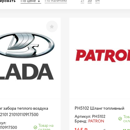
ировать
По наличию
21
35
84
По цене
г забора теплого воздуха
PH5102 Шланг топливный
2101 21010110917500
Артикул: PH5102
Тов
скл
Бренд:
PATRON
кул:
Товар на
110917500
складе