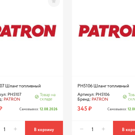
07 Шланг топливный
PH5106 Шланг топливный
ул: PH5107
Артикул: PH5106
Товар на
Тов
складе
скл
д:
PATRON
Бренд:
PATRON
₽
345 ₽
Самовывоз:
12.08.2026
Самовывоз:
12.
В корзину
В кор