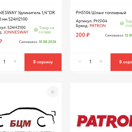
ESWAY Удлинитель 1/4"DR
PH5104 Шланг топливный
0 мм S24H2100
Артикул: PH5104
Тов
скл
Бренд:
PATRON
кул: S24H2100
Товар на
складе
д:
JONNESWAY
200 ₽
Самовывоз:
12.
₽
Самовывоз:
10.08.2026
В корзину
В кор