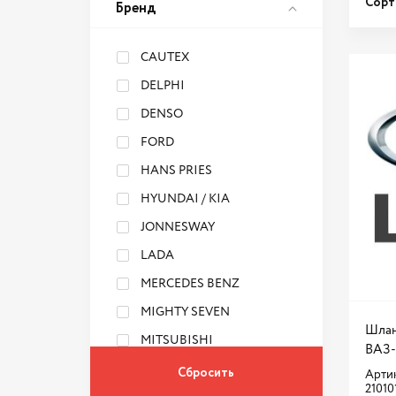
Сорт
Бренд
CAUTEX
DELPHI
DENSO
FORD
HANS PRIES
HYUNDAI / KIA
JONNESWAY
LADA
MERCEDES BENZ
MIGHTY SEVEN
Шлан
MITSUBISHI
ВАЗ-
NISSAN
Арти
21010