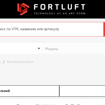
а
Топливные шланги
ильный