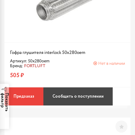
Гофра глушителя interlock 50x280oem
Артикул: 50x280oem
Нет в наличии
Бренд:
FORTLUFT
505 ₽
р
П
о
к
а
з
а
т
ь
ф
и
л
ь
т
Предзаказ
Сообщить о поступлении