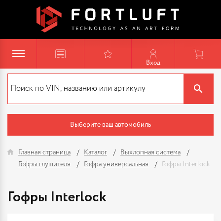
Вход
Выберите ваш автомобиль
Главная страница
Каталог
Выхлопная система
Гофры глушителя
Гофра универсальная
Гофры Interlock
Гофры Interlock