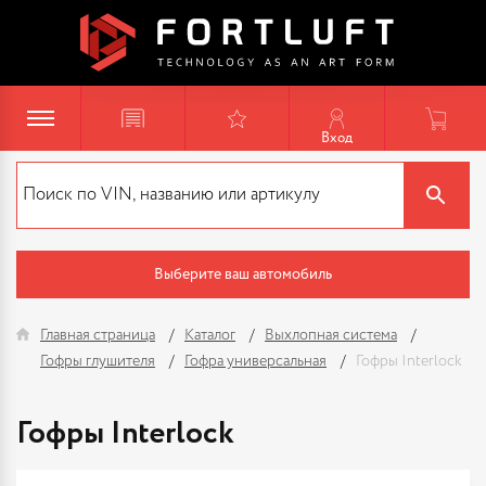
Вход
Выберите ваш автомобиль
Главная страница
Каталог
Выхлопная система
Гофры глушителя
Гофра универсальная
Гофры Interlock
Гофры Interlock