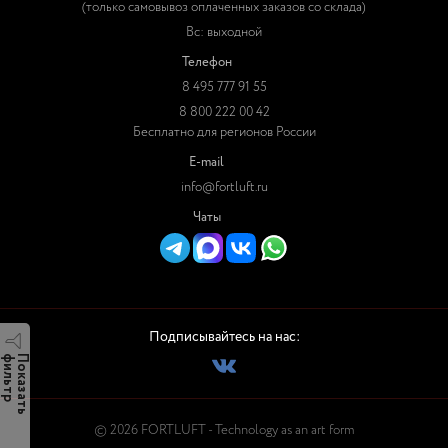
(только самовывоз оплаченных заказов со склада)
Вс: выходной
Телефон
8 495 777 91 55
8 800 222 00 42
Бесплатно для регионов России
E-mail
info@fortluft.ru
Чаты
Подписывайтесь на нас:
р
П
о
к
а
з
а
т
ь
ф
и
л
ь
т
© 2026 FORTLUFT - Technology as an art form