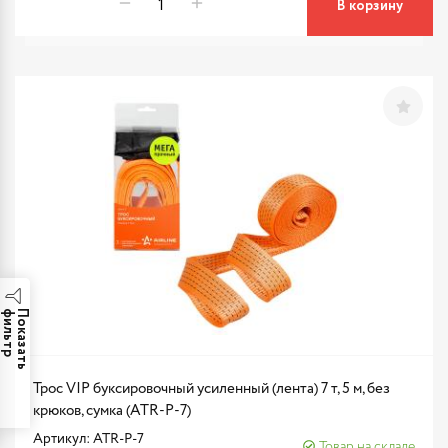
В корзину
р
П
о
к
а
з
а
т
ь
ф
и
л
ь
т
Трос VIP буксировочный усиленный (лента) 7 т, 5 м, без
крюков, сумка (ATR-P-7)
Артикул: ATR-P-7
Товар на складе