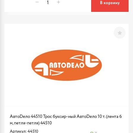
В корзину
АвтоDело 44510 Трос буксир-ный АвтоDело 10 т. (лента 6
м, петля-петля) 44510
Артикул: 44510