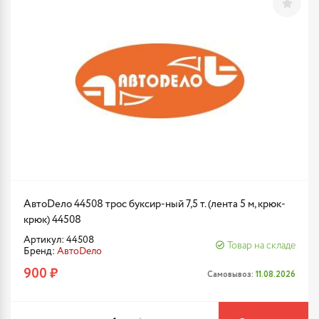
АвтоDело 44508 трос буксир-ный 7,5 т. (лента 5 м, крюк-
крюк) 44508
Артикул: 44508
Товар на складе
Бренд:
АвтоDело
900 ₽
Самовывоз:
11.08.2026