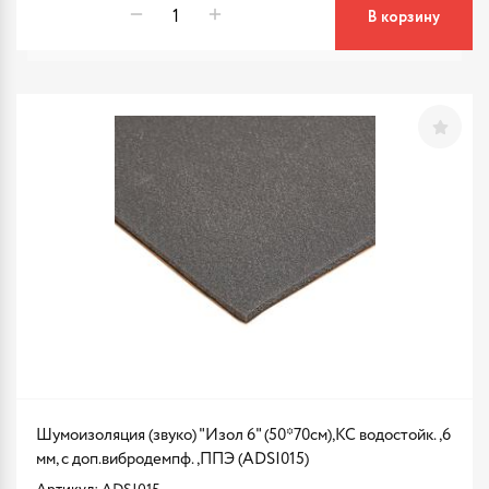
В корзину
Шумоизоляция (звуко) "Изол 6" (50*70см),КС водостойк.,6
мм, с доп.вибродемпф.,ППЭ (ADSI015)