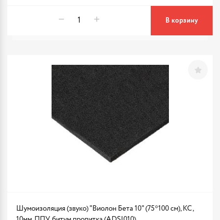
В корзину
Шумоизоляция (звуко) "Виолон Бета 10" (75*100 см), КС,
10мм, ППУ, битум.пропитка (ADSI010)