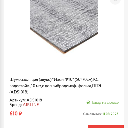
Шумоизоляция (звуко) "Изол Ф10" (50*70см),КС
водостойк.,10 мм,с доп.вибродемпф.,фольга,ППЭ
(ADSI018)
Артикул: ADSI018
Товар на складе
Бренд:
AIRLINE
610 ₽
Самовывоз:
11.08.2026