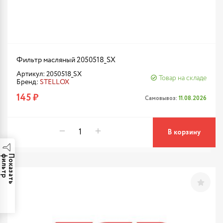
Фильтр масляный 2050518_SX
Артикул: 2050518_SX
Товар на складе
Бренд:
STELLOX
145 ₽
Самовывоз:
11.08.2026
В корзину
р
П
о
к
а
з
а
т
ь
ф
и
л
ь
т