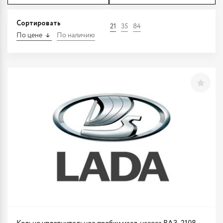
Сортировать
21
35
84
По цене
По наличию