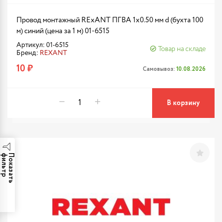
Провод монтажный RExANT ПГВА 1х0.50 мм d (бухта 100
м) синий (цена за 1 м) 01-6515
Артикул: 01-6515
Товар на складе
Бренд:
REXANT
10 ₽
Самовывоз:
10.08.2026
В корзину
р
П
о
к
а
з
а
т
ь
ф
и
л
ь
т