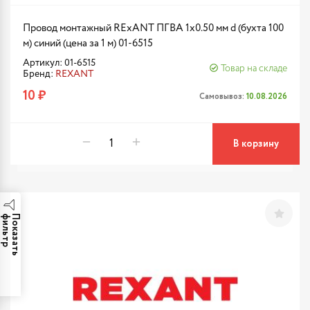
Провод монтажный RExANT ПГВА 1х0.50 мм d (бухта 100
м) синий (цена за 1 м) 01-6515
Артикул: 01-6515
Товар на складе
Бренд:
REXANT
10 ₽
Самовывоз:
10.08.2026
В корзину
р
П
о
к
а
з
а
т
ь
ф
и
л
ь
т