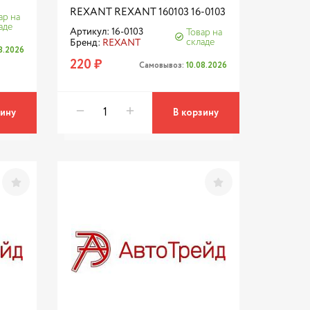
REXANT REXANT 160103 16-0103
ар на
аде
Артикул: 16-0103
Товар на
складе
Бренд:
REXANT
08.2026
220 ₽
Самовывоз:
10.08.2026
зину
В корзину