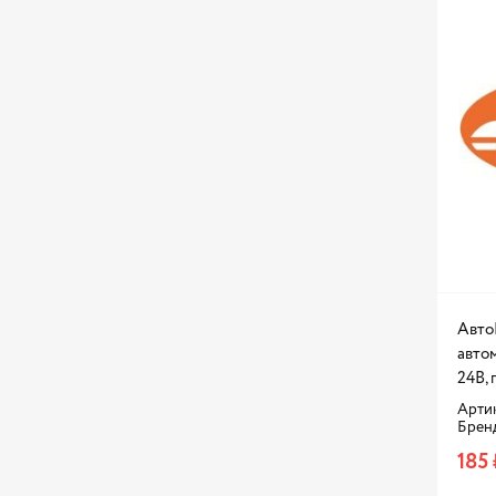
Авто
автом
24В,
Артик
Брен
185 