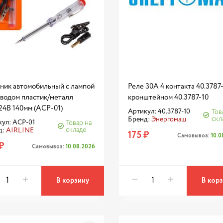
ник автомобильный с лампой
Реле 30А 4 контакта 40.3787-
оводом пластик/металл
кронштейном 40.3787-10
24В 140мм (ACP-01)
Артикул: 40.3787-10
Тов
скл
Бренд:
Энергомаш
ул: ACP-01
Товар на
складе
д:
AIRLINE
175 ₽
Самовывоз:
10.
₽
Самовывоз:
10.08.2026
В корзину
В кор