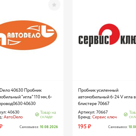
Dело 40630 Пробник
Пробник усиленный
обильный "игла" 110 мм, 6-
автомобильный 6-24 V игла в
 провод0630 40630
блистере 70667
ул: 40630
Артикул: 70667
Товар на
Тов
складе
скл
д:
АвтоDело
Бренд:
Сервис ключ
₽
195 ₽
Самовывоз:
10.08.2026
Самовывоз:
10.