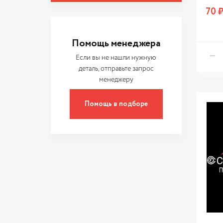
REXANT
70 
SPARTA
АВАР
Помощь менеджера
АвтоDело
Если вы не нашли нужную
АвтоТрейд
деталь, отправьте запрос
менеджеру
МАСТАК
РОМБ
Помощь в подборе
СОГДИАНА
Сервис ключ
Энергомаш