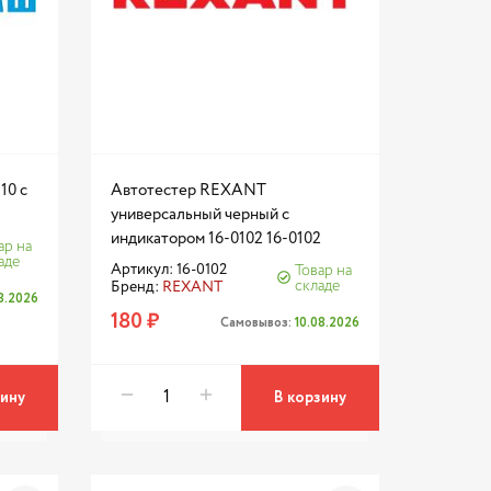
10 с
Автотестер REXANT
универсальный черный с
индикатором 16-0102 16-0102
ар на
аде
Артикул: 16-0102
Товар на
складе
Бренд:
REXANT
08.2026
180 ₽
Самовывоз:
10.08.2026
зину
В корзину