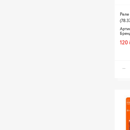
Реле 
(78.3
Артик
Брен
120 