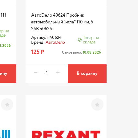
111
АвтоDело 40624 Пробник
автомобильный "игла" 110 мм, 6-
24В 40624
ар на
аде
Артикул: 40624
Товар на
складе
Бренд:
АвтоDело
08.2026
125 ₽
Самовывоз:
10.08.2026
зину
В корзину