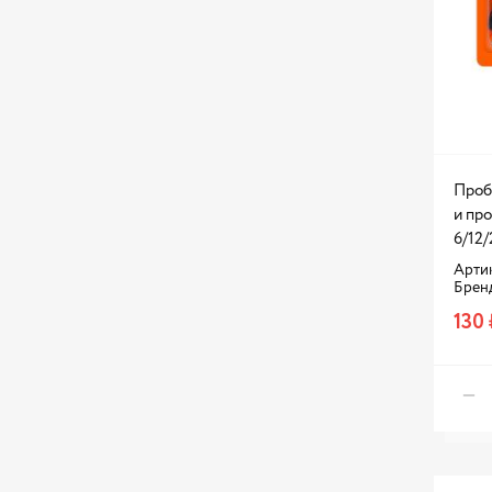
Проб
и пр
6/12/
Артик
Брен
130 