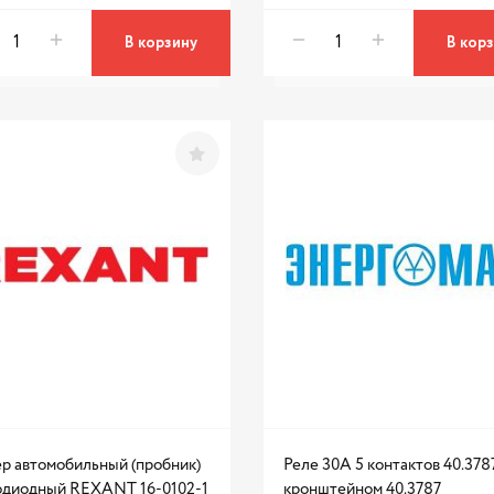
В корзину
В кор
ер автомобильный (пробник)
Реле 30А 5 контактов 40.378
одиодный REXANT 16-0102-1
кронштейном 40.3787