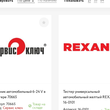
ировать
Показывать
По наличию
21
35
84
По цене
ник автомобильный 6-24 V в
Тестер универсальный
тере 70665
автомобильный желтый RE
16-0101
ул: 70665
Товар на
складе
д:
Сервис ключ
Артикул: 16-0101
Тов