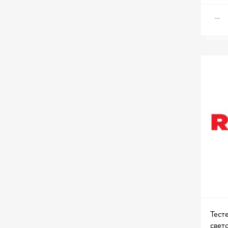
Тест
свет