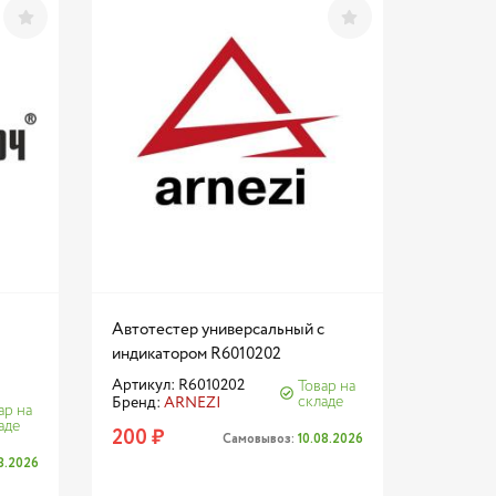
Автотестер универсальный с
индикатором R6010202
Артикул: R6010202
Товар на
складе
Бренд:
ARNEZI
ар на
аде
200 ₽
Самовывоз:
10.08.2026
08.2026