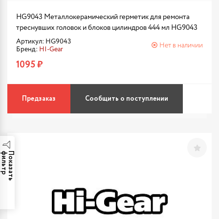
HG9043 Металлокерамический герметик для ремонта
треснувших головок и блоков цилиндров 444 мл HG9043
Артикул: HG9043
Нет в наличии
Бренд:
HI-Gear
1095 ₽
Предзаказ
Сообщить о поступлении
р
П
о
к
а
з
а
т
ь
ф
и
л
ь
т