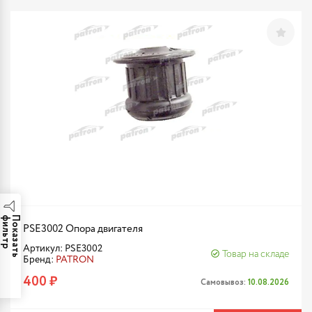
р
П
о
к
а
з
а
т
ь
ф
и
л
ь
т
PSE3002 Опора двигателя
Артикул: PSE3002
Товар на складе
Бренд:
PATRON
400 ₽
Самовывоз:
10.08.2026