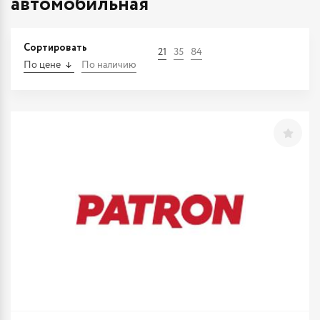
автомобильная
Сортировать
21
35
84
По цене
По наличию