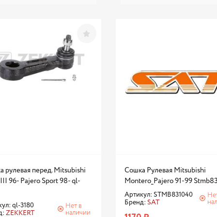
 рулевая перед. Mitsubishi
Сошка Рулевая Mitsubishi
III 96- Pajero Sport 98- ql-
Montero_Pajero 91-99 Stmb8
Артикул: STMB831040
Не
на
Бренд:
SAT
ул: ql-3180
Нет в
наличии
д:
ZEKKERT