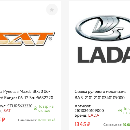
а Рулевая Mazda Bt-50 06-
Сошка рулевого механизма
rd Ranger 06-12 Stur5632220
ВАЗ-2101 21010340109000
кул: STUR5632220
Артикул:
Товар на
Тов
складе
д:
SAT
21010340109000
скл
Бренд:
LADA
 ₽
Самовывоз:
07.08.2026
1345 ₽
Самовывоз:
10.