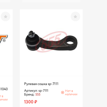
Рулевая сошка sp-7111
31040
Артикул: sp-7111
Нет в
наличии
Бренд:
555
т в
личии
1300 ₽