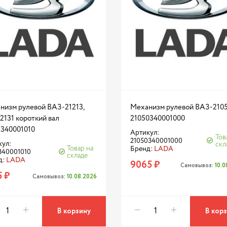
низм рулевой ВАЗ-21213,
Механизм рулевой ВАЗ-210
 2131 короткий вал
21050340001000
3340001010
Артикул:
Тов
21050340001000
кул:
скл
Товар на
Бренд:
LADA
340001010
складе
д:
LADA
9065 ₽
Самовывоз:
10.
5 ₽
Самовывоз:
10.08.2026
В корзину
В кор