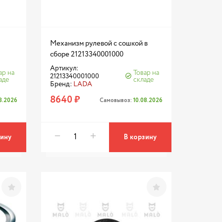
Механизм рулевой с сошкой в
сборе 21213340001000
Артикул:
ар на
Товар на
21213340001000
аде
складе
Бренд:
LADA
8640 ₽
08.2026
Самовывоз:
10.08.2026
зину
В корзину