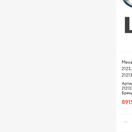
Меха
2123,
2121
Арти
21213
Брен
891