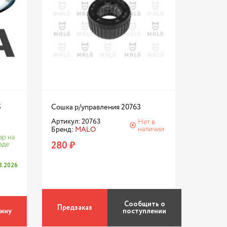
5
Сошка р/управления 20763
Артикул: 20763
Нет в
наличии
Бренд:
MALO
ар на
280 ₽
аде
08.2026
Сообщить о
Предзаказ
зину
поступлении