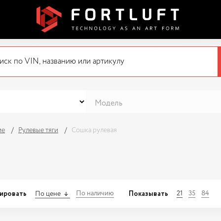
ие
Рулевые тяги
Сошка рулевая
ировать
Показывать
По наличию
21
35
84
По цене