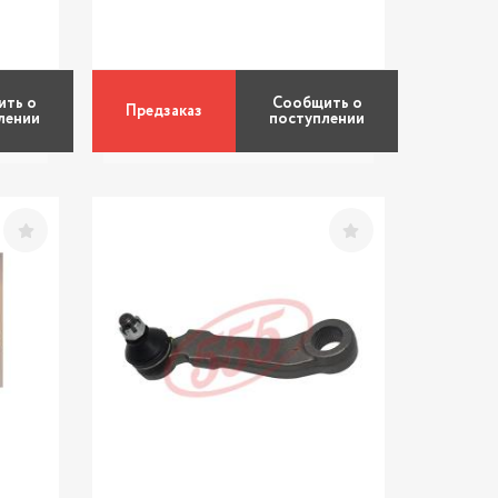
ить о
Сообщить о
Предзаказ
лении
поступлении