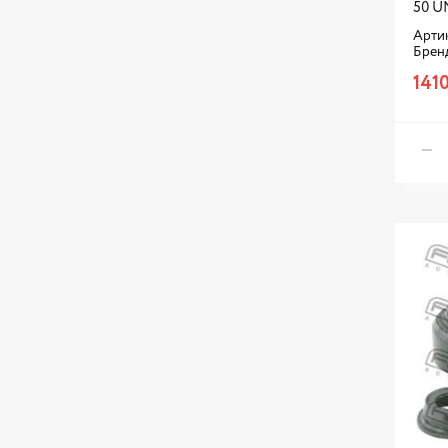
50 U
Артик
Брен
1410