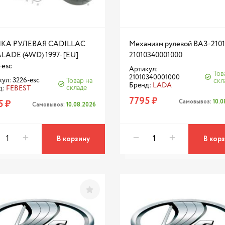
КА РУЛЕВАЯ CADILLAC
Механизм рулевой ВАЗ-2101
LADE (4WD) 1997- [EU]
21010340001000
-esc
Артикул:
Тов
21010340001000
ул: 3226-esc
Товар на
скл
Бренд:
LADA
складе
д:
FEBEST
7795 ₽
Самовывоз:
10.
5 ₽
Самовывоз:
10.08.2026
В корзину
В кор