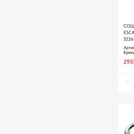
СОШ
ESCA
3226
Артик
Брен
295