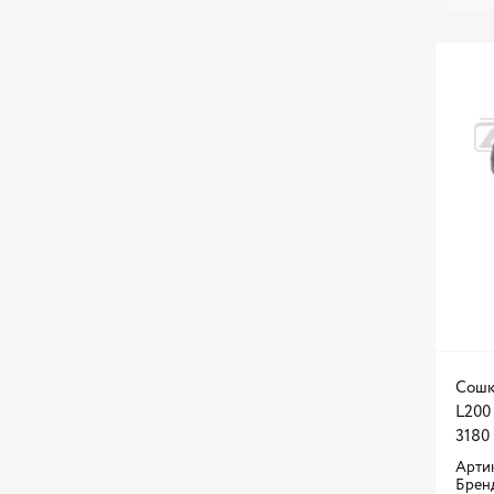
Сошка
L200 
3180
Артик
Брен