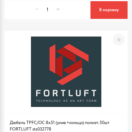
В корзину
Дюбель TPFC/ОС 8х51 (унив.+кольцо) полиэт. 50шт
FORTLUFT sts032778