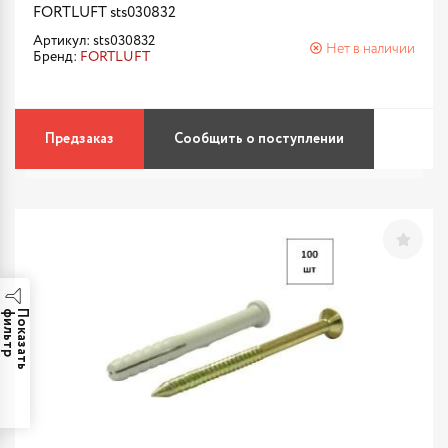
FORTLUFT sts030832
Артикул: sts030832
Нет в наличии
Бренд:
FORTLUFT
Предзаказ
Сообщить о поступлении
р
П
о
к
а
з
а
т
ь
ф
и
л
ь
т