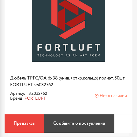
Дюбель TPFC/ОА 6х38 (унив.+откр.кольцо) полиэт. 50шт
FORTLUFT sts032762
Артикул: sts032762
Нет в наличии
Бренд:
FORTLUFT
Предзаказ
Сообщить о поступлении