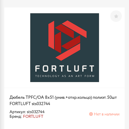
Дюбель TPFC/ОА 8х51 (унив.+откр.кольцо) полиэт. 50шт
FORTLUFT sts032744
Артикул: sts032744
Нет в наличии
Бренд:
FORTLUFT