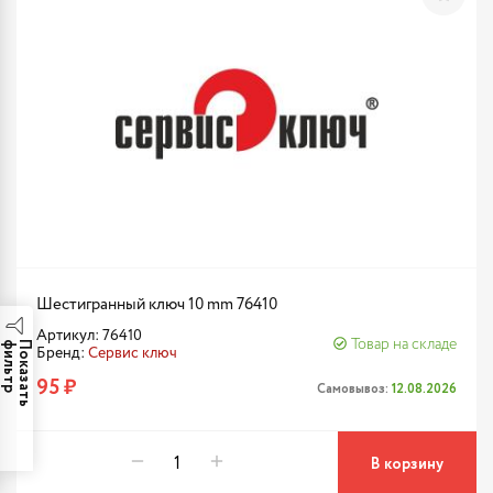
Шестигранный ключ 10 mm 76410
Артикул: 76410
Товар на складе
р
П
о
к
а
з
а
т
ь
ф
и
л
ь
т
Бренд:
Сервис ключ
95 ₽
Самовывоз:
12.08.2026
В корзину