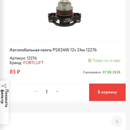
Автомобильная лампа PSX24W 12v 24w 12276
Артикул: 12276
Товар на складе
Бренд:
FORTLUFT
85 ₽
Самовывоз:
07.08.2026
р
П
о
к
а
з
а
т
ь
ф
и
л
ь
т
В корзину