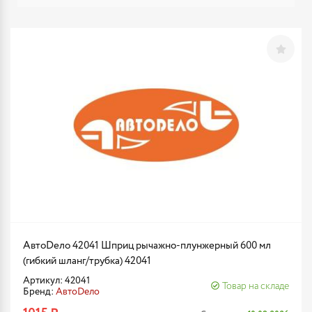
АвтоDело 42041 Шприц рычажно-плунжерный 600 мл
(гибкий шланг/трубка) 42041
Артикул: 42041
Товар на складе
Бренд:
АвтоDело