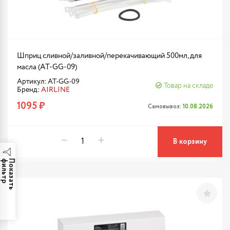
Шприц сливной/заливной/перекачивающий 500мл, для
масла (AT-GG-09)
Артикул: AT-GG-09
Товар на складе
Бренд:
AIRLINE
1095 ₽
Самовывоз:
10.08.2026
В корзину
р
П
о
к
а
з
а
т
ь
ф
и
л
ь
т