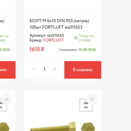
ь)
БОЛТ М 6х10 DIN 933 (латунь)
100шт FORTLUFT sts011653
Артикул: sts011653
ар на
Товар на
аде
складе
Бренд:
FORTLUFT
1615 ₽
08.2026
Самовывоз:
10.08.2026
зину
В корзину