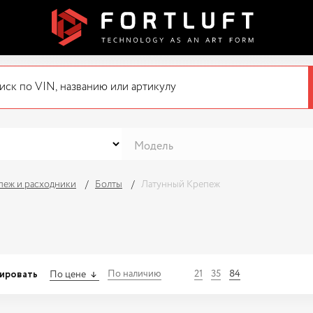
пеж и расходники
Болты
Латунный Крепеж
ировать
По наличию
21
35
84
По цене