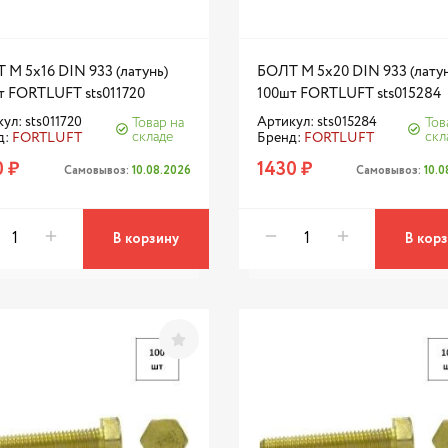
 М 5х16 DIN 933 (латунь)
БОЛТ М 5х20 DIN 933 (латун
т FORTLUFT sts011720
100шт FORTLUFT sts015284
ул: sts011720
Артикул: sts015284
Товар на
Тов
складе
скл
д:
FORTLUFT
Бренд:
FORTLUFT
0 ₽
1430 ₽
Самовывоз:
10.08.2026
Самовывоз:
10.
В корзину
В кор