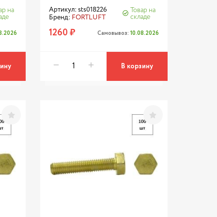
Артикул: sts018226
ар на
Товар на
аде
складе
Бренд:
FORTLUFT
1260 ₽
08.2026
Самовывоз:
10.08.2026
зину
В корзину