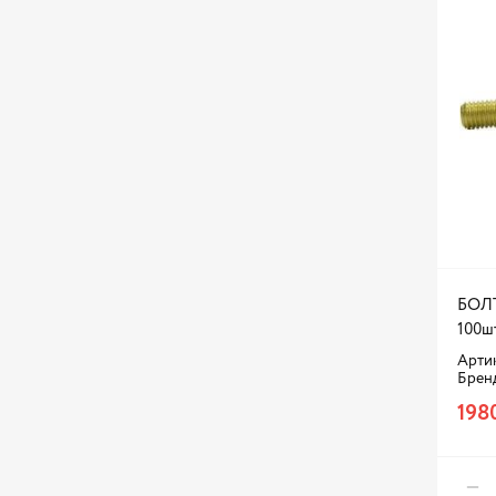
БОЛТ
100ш
Артик
Брен
198