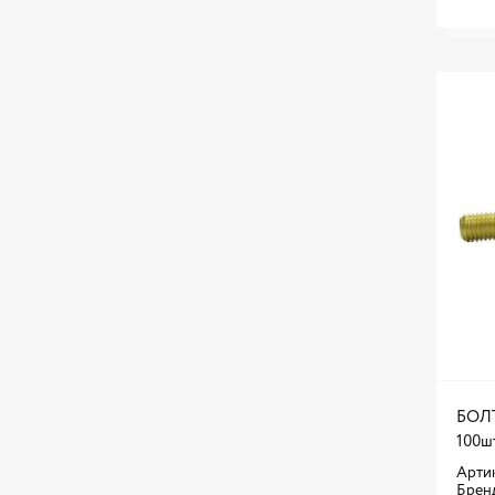
БОЛТ
100ш
Артик
Брен