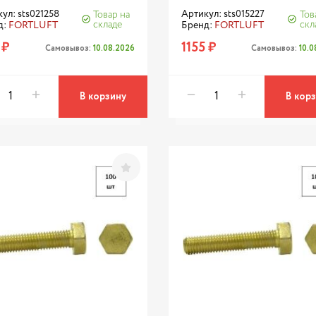
ул: sts021258
Артикул: sts015227
Товар на
Тов
складе
скл
д:
FORTLUFT
Бренд:
FORTLUFT
 ₽
1155 ₽
Самовывоз:
10.08.2026
Самовывоз:
10.
В корзину
В кор