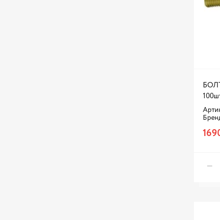
БОЛТ
100ш
Артик
Брен
169