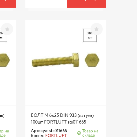
ь)
БОЛТ М 6х25 DIN 933 (латунь)
100шт FORTLUFT sts011665
Артикул: sts011665
ар на
Товар на
аде
складе
Бренд:
FORTLUFT