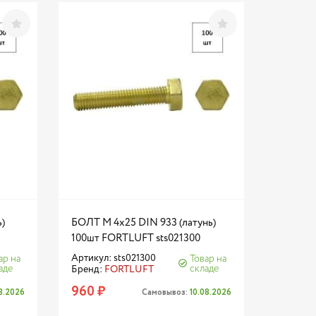
)
БОЛТ М 4х25 DIN 933 (латунь)
100шт FORTLUFT sts021300
Артикул: sts021300
ар на
Товар на
аде
складе
Бренд:
FORTLUFT
960 ₽
08.2026
Самовывоз:
10.08.2026