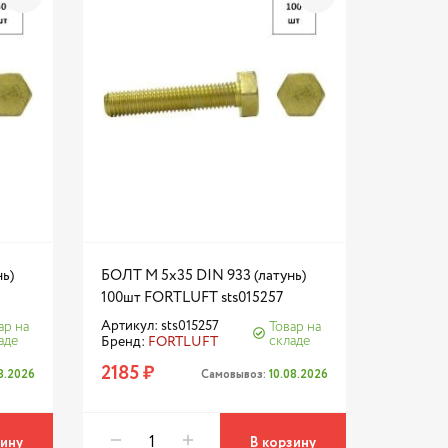
ь)
БОЛТ М 5х35 DIN 933 (латунь)
100шт FORTLUFT sts015257
Артикул: sts015257
ар на
Товар на
аде
складе
Бренд:
FORTLUFT
2185 ₽
08.2026
Самовывоз:
10.08.2026
зину
В корзину