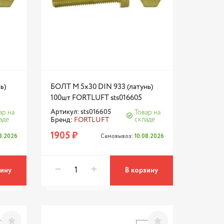
ь)
БОЛТ М 5х30 DIN 933 (латунь)
100шт FORTLUFT sts016605
Артикул: sts016605
ар на
Товар на
аде
складе
Бренд:
FORTLUFT
1905 ₽
08.2026
Самовывоз:
10.08.2026
зину
В корзину