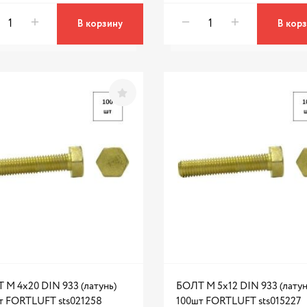
В корзину
В кор
 М 4х20 DIN 933 (латунь)
БОЛТ М 5х12 DIN 933 (латун
т FORTLUFT sts021258
100шт FORTLUFT sts015227