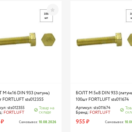
 М 4х16 DIN 933 (латунь)
БОЛТ М 5х8 DIN 933 (латунь
т FORTLUFT sts012355
100шт FORTLUFT sts011674
ул: sts012355
Артикул: sts011674
Товар на
Тов
складе
скл
д:
FORTLUFT
Бренд:
FORTLUFT
 ₽
955 ₽
Самовывоз:
10.08.2026
Самовывоз:
10.