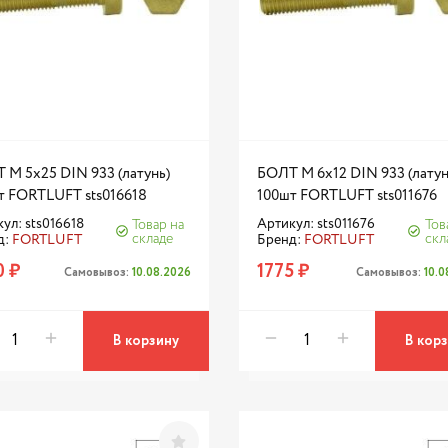
 М 5х25 DIN 933 (латунь)
БОЛТ М 6х12 DIN 933 (латун
т FORTLUFT sts016618
100шт FORTLUFT sts011676
ул: sts016618
Артикул: sts011676
Товар на
Тов
складе
скл
д:
FORTLUFT
Бренд:
FORTLUFT
0 ₽
1775 ₽
Самовывоз:
10.08.2026
Самовывоз:
10.
В корзину
В кор