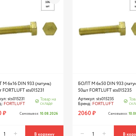
 М 6х16 DIN 933 (латунь)
БОЛТ М 6х50 DIN 933 (латун
т FORTLUFT sts015231
50шт FORTLUFT sts015235
ул: sts015231
Артикул: sts015235
Товар на
Тов
складе
скл
д:
FORTLUFT
Бренд:
FORTLUFT
0 ₽
2060 ₽
Самовывоз:
10.08.2026
Самовывоз:
10.
В корзину
В кор