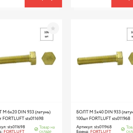
 М 6х20 DIN 933 (латунь)
БОЛТ М 5х40 DIN 933 (латун
т FORTLUFT sts011698
100шт FORTLUFT sts011968
ул: sts011698
Артикул: sts011968
Товар на
Тов
складе
скл
д:
FORTLUFT
Бренд:
FORTLUFT