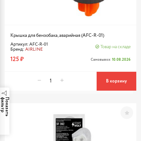
Крышка для бензобака, аварийная (AFC-R-01)
Артикул: AFC-R-01
Товар на складе
Бренд:
AIRLINE
125 ₽
Самовывоз:
10.08.2026
В корзину
р
П
о
к
а
з
а
т
ь
ф
и
л
ь
т