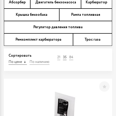
Абсорбер
Двигатель бензонасоса
Карбюратор
Крышка бензобака
Рампа топливная
Регулятор давления топлива
Ремкомплект карбюратора
Трос газа
Сортировать
21
35
84
По цене
По наличию